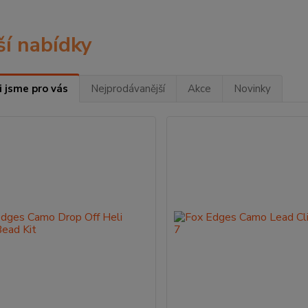
ší nabídky
i jsme pro vás
Nejprodávanější
Akce
Novinky