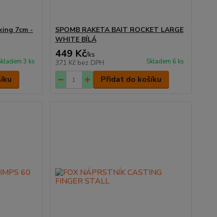
king 7cm -
SPOMB RAKETA BAIT ROCKET LARGE
WHITE BÍLÁ
449 Kč
/
ks
Skladem 3 ks
Skladem 6 ks
371 Kč
bez DPH
šíku
Přidat do košíku