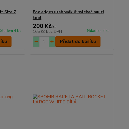
t Size 7
Fox edges utahovák & svlékač multi
tool
200 Kč
/
ks
Skladem 4 ks
Skladem 4 ks
165 Kč
bez DPH
šíku
Přidat do košíku