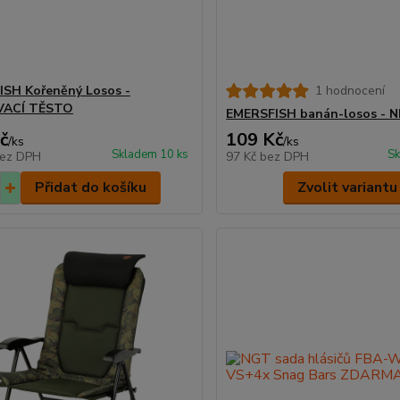
SH Kořeněný Losos -
1 hodnocení
ACÍ TĚSTO
EMERSFISH banán-losos - 
č
109 Kč
/
ks
/
ks
Skladem 10 ks
Sk
ez DPH
97 Kč
bez DPH
Přidat do košíku
Zvolit variantu