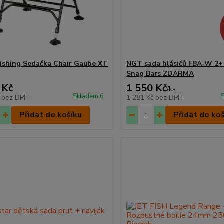
fishing Sedačka Chair Gaube XT
NGT sada hlásičů FBA-W 2+
Snag Bars ZDARMA
 Kč
1 550 Kč
/
ks
Skladem 6
č
bez DPH
1 281 Kč
bez DPH
Přidat do košíku
Přidat do ko