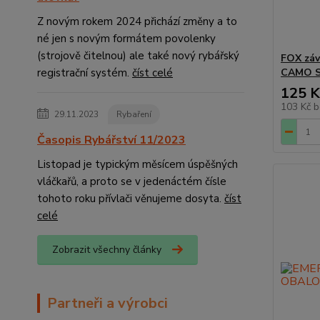
Z novým rokem 2024 přichází změny a to
né jen s novým formátem povolenky
(strojově čitelnou) ale také nový rybářský
FOX záv
registrační systém.
číst celé
CAMO S
125 K
103 Kč
b
29.11.2023
Rybaření
Časopis Rybářství 11/2023
Listopad je typickým měsícem úspěšných
vláčkařů, a proto se v jedenáctém čísle
tohoto roku přívlači věnujeme dosyta.
číst
celé
Zobrazit všechny články
Partneři a výrobci