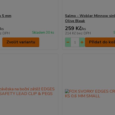
b 5 mm
Salmo - Wobler Minnow sin
Olive Bleak
259 Kč
/
ks
/
ks
Skladem 30 ks
z DPH
214 Kč
bez DPH
Zvolit variantu
Přidat do ko