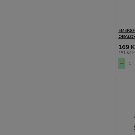
EMERSFI
OBALOV
169 K
151 Kč
b