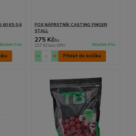
60 KS 0,6
FOX NÁPRSTNÍK CASTING FINGER
STALL
275 Kč
/
ks
Skladem 5 ks
Skladem 9 ks
227 Kč
bez DPH
šíku
Přidat do košíku