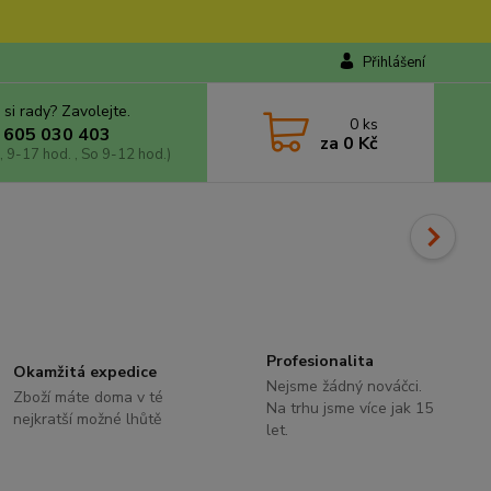
Přihlášení
 si rady? Zavolejte.
0
ks
 605 030 403
za
0 Kč
, 9-17 hod. , So 9-12 hod.)
Profesionalita
Okamžitá expedice
Nejsme žádný nováčci.
Zboží máte doma v té
Na trhu jsme více jak 15
nejkratší možné lhůtě
let.