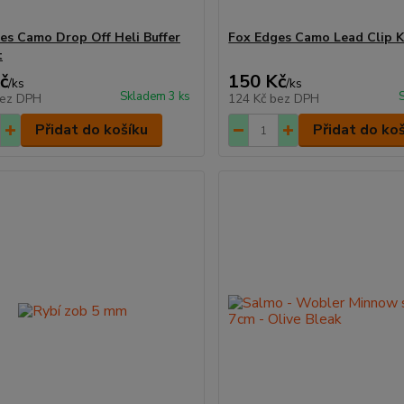
es Camo Drop Off Heli Buffer
Fox Edges Camo Lead Clip Ki
t
č
150 Kč
/
ks
/
ks
Skladem 3 ks
ez DPH
124 Kč
bez DPH
Přidat do košíku
Přidat do ko