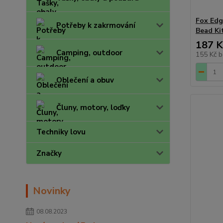
Fox Edg
Potřeby k zakrmování
Bead Ki
187 K
Camping, outdoor
155 Kč
b
Oblečení a obuv
Čluny, motory, loďky
Techniky lovu
Značky
Novinky
08.08.2023