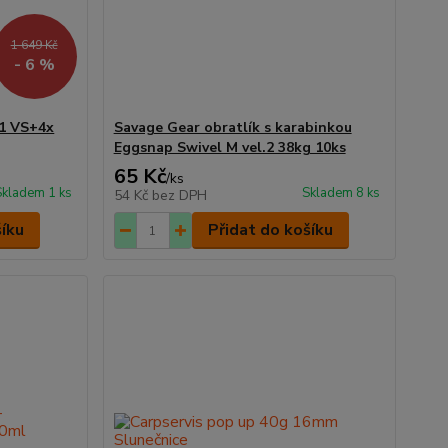
1 649 Kč
- 6 %
1 VS+4x
Savage Gear obratlík s karabinkou
Eggsnap Swivel M vel.2 38kg 10ks
65 Kč
/
ks
Skladem 1 ks
Skladem 8 ks
54 Kč
bez DPH
šíku
Přidat do košíku