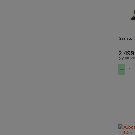
Giants 
2 499
2 065 K