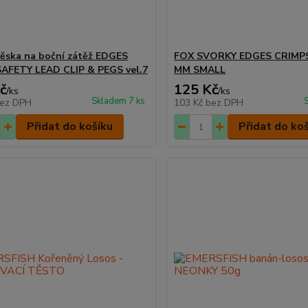
ěska na boční zátěž EDGES
FOX SVORKY EDGES CRIMPS 
AFETY LEAD CLIP & PEGS vel.7
MM SMALL
č
125 Kč
/
ks
/
ks
Skladem 7 ks
ez DPH
103 Kč
bez DPH
Přidat do košíku
Přidat do ko