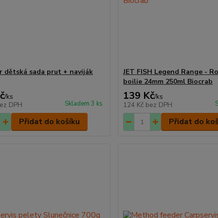
r dětská sada prut + naviják
JET FISH Legend Range - R
boilie 24mm 250ml Biocrab
č
139 Kč
/
ks
/
ks
Skladem 3 ks
ez DPH
124 Kč
bez DPH
Přidat do košíku
Přidat do ko