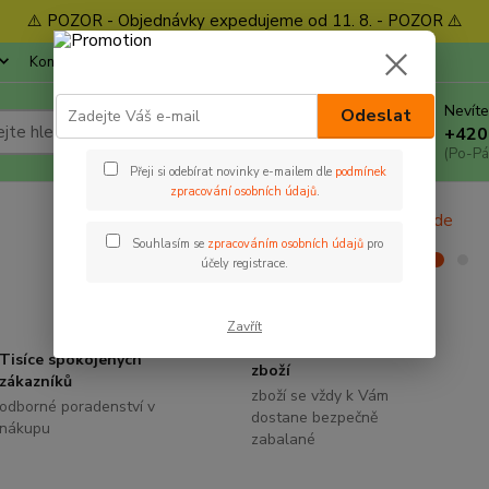
⚠️ POZOR - Objednávky expedujeme od 11. 8. - POZOR ⚠️
Kontakty
Ochrana soukromí
Blog
Nevíte
Odeslat
Hledat
+420
(Po-Pá
Přeji si odebírat novinky e-mailem dle
podmínek
zpracování osobních údajů
.
Souhlasím se
zpracováním osobních údajů
pro
účely registrace.
Zavřít
Bezpečně zabalené
Tisíce spokojených
zboží
zákazníků
zboží se vždy k Vám
odborné poradenství v
dostane bezpečně
nákupu
zabalané