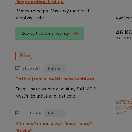
Nový moderní E-shop
Připravujeme pro Vás nový moderní E-
shop!
číst celé
Rybí zo
46 Kč
Zobrazit všechny novinky
41 Kč
be
Blog
21.06.2024
Rybaření
Chtěla jsem si ověřit naše woblery
Fungují naše woblery od firmy SALMO ?
Myslím že určitě ano.
číst celé
03.01.2024
Rybaření
Kdo nově nemusí vyplňovat sumář
úlovků?