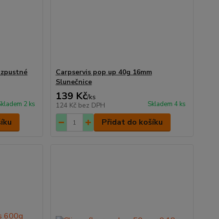
ozpustné
Carpservis pop up 40g 16mm
Slunečnice
139 Kč
/
ks
Skladem 2 ks
Skladem 4 ks
124 Kč
bez DPH
šíku
Přidat do košíku