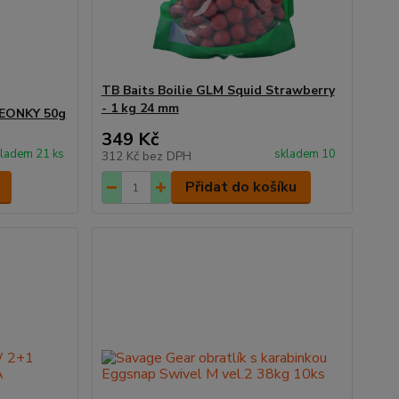
TB Baits Boilie GLM Squid Strawberry
- 1 kg 24 mm
NEONKY 50g
349 Kč
ladem 21 ks
skladem 10
312 Kč
bez DPH
Přidat do košíku