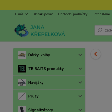
O nás
Jak nakupovat
Obchodní podmínky
Fotogalerie
Dárky, knihy
TB BAITS produkty
Navijáky
Pruty
Signalizátory