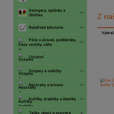
Swingery, splávky a
Z na
číhátka
Rybářská bižuterie
Vybral
Péče o úlovek, podběráky,
vezírky, váhy
Ostatní
Stojany a vidličky
Nástrahy a krmení
Kufříky, krabičky a kbelíky
Tašky, obaly a pouzdra