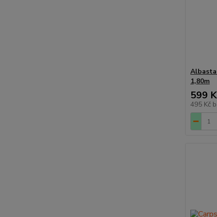
Albasta
1,80m
599 K
495 Kč
b