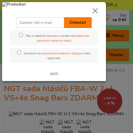
⚠️ POZOR - Objednávky expedujeme od 11. 8. - POZOR ⚠️
0
ks
+420 605 030 403
za
0 Kč
(Po-Pá, 9-17 hod. , So 9-12 hod.)
Odeslat
Menu
Přeji si odebírat novinky e-mailem dle
podmínek
zpracování osobních údajů
.
Souhlasím se
zpracováním osobních údajů
pro účely
Hledat
registrace.
Úvod
Signalizátory
Hlásiče záběru
NGT sada hlásičů FBA-W 2+1
Zavřít
VS+4x Snag Bars ZDARMA
NGT sada hlásičů FBA-W 2+1
VS+4x Snag Bars ZDARMA
1 649 Kč
- 6 %