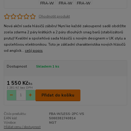
Ohodnotit produkt
Nová akční sada hlásičů záběru! Nyní ke každé zakoupené sadě obdržíte
zcela zdarma 2 páry krátkých a 2 páry dlouhých snag barů (stabilizátorů
prutu)! Kvalitní a spolehlivá sada hlásičů s novým designem v UK stylu a
spolehlivou elektronikou. Toto je základní charakteristika nových hlásičů
od anglick...
celý popis
Dostupnost
Skladem 1 ks
1 550 Kč
/
ks
1 281 Kč
bez DPH
Přidat do košíku
Číslo produktu:
FBA-W/LESS-2PC-VS
EAN kód:
5060382740814
Výrobce:
NGT
Hlídat cenu / dostupnost