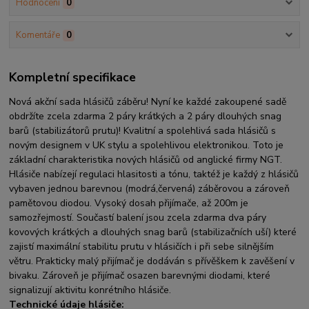
Hodnocení
0
Komentáře
0
Kompletní specifikace
Nová akční sada hlásičů záběru! Nyní ke každé zakoupené sadě
obdržíte zcela zdarma 2 páry krátkých a 2 páry dlouhých snag
barů (stabilizátorů prutu)! Kvalitní a spolehlivá sada hlásičů s
novým designem v UK stylu a spolehlivou elektronikou. Toto je
základní charakteristika nových hlásičů od anglické firmy NGT.
Hlásiče nabízejí regulaci hlasitosti a tónu, taktéž je každý z hlásičů
vybaven jednou barevnou (modrá,červená) záběrovou a zároveň
pamětovou diodou. Vysoký dosah přijímače, až 200m je
samozřejmostí. Součastí balení jsou zcela zdarma dva páry
kovových krátkých a dlouhých snag barů (stabilizačních uší) které
zajistí maximální stabilitu prutu v hlásičích i při sebe silnějším
větru. Prakticky malý přijímač je dodáván s přívěškem k zavěšení v
bivaku. Zároveň je přijímač osazen barevnými diodami, které
signalizují aktivitu konrétního hlásiče.
Technické údaje hlásiče: