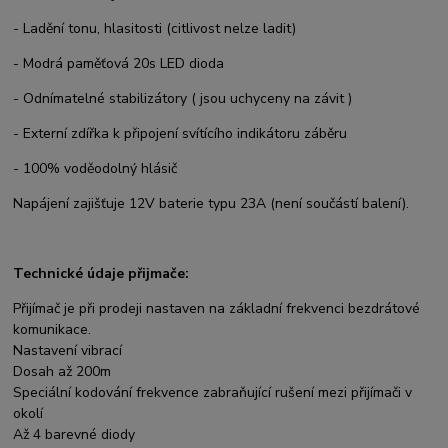
- Ladění tonu, hlasitosti (citlivost nelze ladit)
- Modrá paměťová 20s LED dioda
- Odnímatelné stabilizátory ( jsou uchyceny na závit )
- Externí zdířka k připojení svítícího indikátoru záběru
- 100% voděodolný hlásič
Napájení zajišťuje 12V baterie typu 23A (není součástí balení).
Technické údaje přijmače:
Přijímač je při prodeji nastaven na základní frekvenci bezdrátové
komunikace.
Nastavení vibrací
Dosah až 200m
Speciální kodování frekvence zabraňující rušení mezi přijímači v
okolí
Až 4 barevné diody