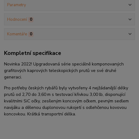
Parametry
Hodnocení
0
Komentáře
0
Kompletní specifikace
Novinka 2022! Upgradovaná série speciálně komponovaných
grafitových kaprových teleskopických prutů ve své druhé
generaci.
Pro potřeby českých rybářů byly vytvořeny 4 nejžádanější délky
prutů od 2,70 do 3,60
m s testovací křivkou 3,00
lb, disponující
kvalitními SiC očky, zesíleným koncovým očkem, pevným sedlem
navijáku a dělenou duplonovou rukojetí s odlehčenou kovovou
koncovkou. Krátká transportní délka.