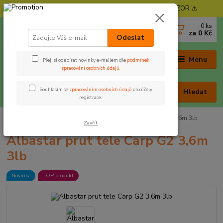
⚠️ POZOR - Objednávky expedujeme od 11. 8. - POZOR ⚠️
0
ks
+420 605 030 403
za
0 Kč
(Po-Pá, 9-17 hod. , So 9-12 hod.)
Odeslat
Menu
Přeji si odebírat novinky e-mailem dle
podmínek
zpracování osobních údajů
.
Souhlasím se
zpracováním osobních údajů
pro účely
Hledat
registrace.
Úvod
Pruty
Teleskopické
Albastar prut tele Carp G2 3,6m 3lb
Zavřít
Albastar prut tele Carp G2 3,6m
3lb
Novinka
TOP produkt