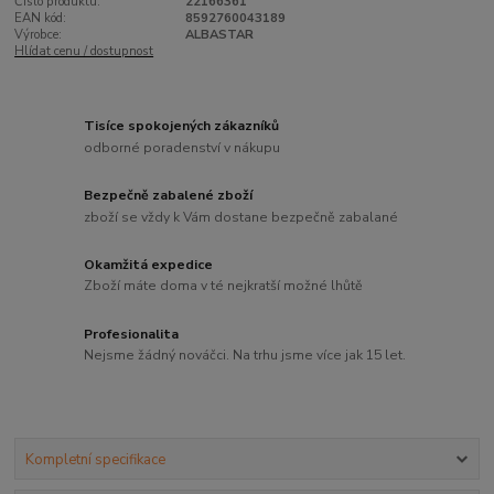
Číslo produktu:
22166361
EAN kód:
8592760043189
Výrobce:
ALBASTAR
Hlídat cenu / dostupnost
Tisíce spokojených zákazníků
odborné poradenství v nákupu
Bezpečně zabalené zboží
zboží se vždy k Vám dostane bezpečně zabalané
Okamžitá expedice
Zboží máte doma v té nejkratší možné lhůtě
Profesionalita
Nejsme žádný nováčci. Na trhu jsme více jak 15 let.
Kompletní specifikace