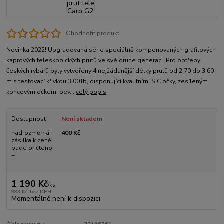
Ohodnotit produkt
Novinka 2022! Upgradovaná série speciálně komponovaných grafitových
kaprových teleskopických prutů ve své druhé generaci. Pro potřeby
českých rybářů byly vytvořeny 4 nejžádanější délky prutů od 2,70 do 3,60
m s testovací křivkou 3,00 lb, disponující kvalitními SiC očky, zesíleným
koncovým očkem, pev...
celý popis
Dostupnost
Není skladem
nadrozměrná
400 Kč
zásilka k ceně
bude přičteno
+
1 190 Kč
/
ks
983 Kč
bez DPH
Momentálně není k dispozici