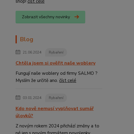
shop!
číst celé
Zobrazit všechny novinky
Blog
21.06.2024
Rybaření
Chtěla jsem si ověřit naše woblery
Fungují naše woblery od firmy SALMO ?
Myslím že určitě ano.
číst celé
03.01.2024
Rybaření
Kdo nově nemusí vyplňovat sumář
úlovků?
Z novým rokem 2024 přichází změny a to
né jen s novým formátem povolenky