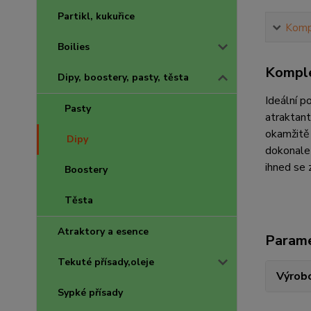
Partikl, kukuřice
Kompl
Boilies
Komple
Dipy, boostery, pasty, těsta
Ideální p
Pasty
atraktant
okamžitě
Dipy
dokonale 
ihned se
Boostery
Těsta
Atraktory a esence
Param
Tekuté přísady,oleje
Výrob
Sypké přísady