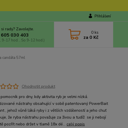
Přihlášení
 si rady? Zavolejte.
0
ks
 605 030 403
za
0 Kč
, 9-17 hod. , So 9-12 hod.)
a candáta 57ml
Ohodnotit produkt
 pomocník pro dny, kdy aktivita ryb je velmi nízká.
izované nástrahy obsahující v sobě patentovaný PowerBait
nt , jehož vůně láká ryby i z větších vzdáleností a jeho chuť
je, že ryba nástrahu považuje za živou a tudíž se ji nebojí
tě pozřít nebo držet v tlamě 18x dé...
celý popis