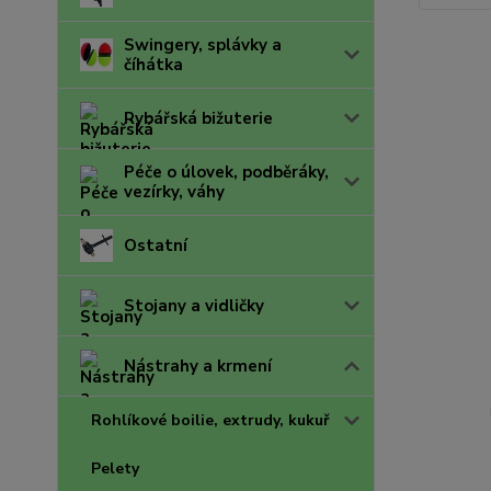
Swingery, splávky a
číhátka
Rybářská bižuterie
Péče o úlovek, podběráky,
vezírky, váhy
Ostatní
Stojany a vidličky
Nástrahy a krmení
Rohlíkové boilie, extrudy, kukuř
Pelety