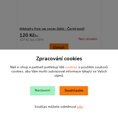
Mikbaits Pop-up spray 30ml - Černý pepř
120 Kč
/
ks
Není skladem
107 Kč
bez DPH
Detail
Zpracování cookies
Náš e-shop a partneři potřebují Váš
souhlas
s použitím souborů
cookies, aby Vám mohli zobrazovat informace týkající se Vašich
zájmů.
Souhlasím
Nastavení
Souhlas můžete odmítnout
zde
.