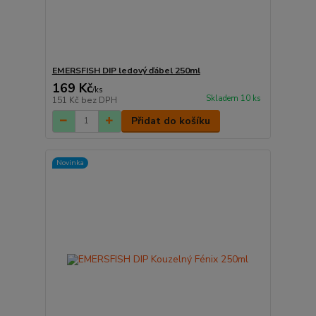
EMERSFISH DIP ledový ďábel 250ml
169 Kč
/
ks
Skladem 10 ks
151 Kč
bez DPH
Přidat do košíku
Novinka