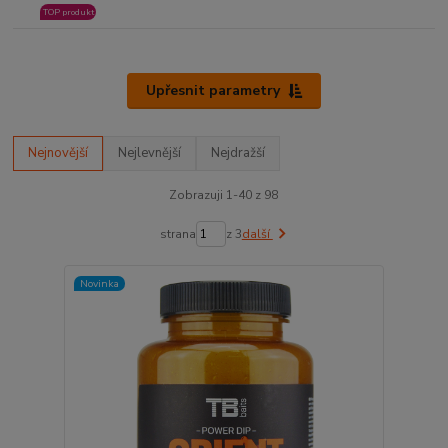
TOP produkt
Upřesnit parametry
Nejnovější
Nejlevnější
Nejdražší
Zobrazuji 1-40 z 98
strana
z 3
další
Novinka