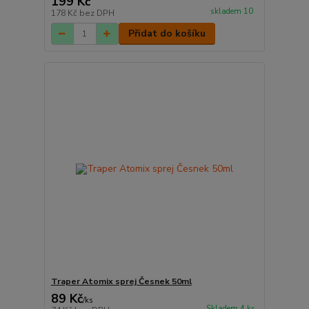
199 Kč
skladem 10
178 Kč
bez DPH
Přidat do košíku
Traper Atomix sprej Česnek 50ml
89 Kč
/
ks
Skladem 4 ks