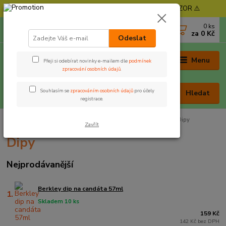
⚠️ POZOR - Objednávky expedujeme od 11. 8. - POZOR ⚠️
0
ks
+420 605 030 403
za
0 Kč
(Po-Pá, 9-17 hod. , So 9-12 hod.)
Odeslat
Menu
Přeji si odebírat novinky e-mailem dle
podmínek
zpracování osobních údajů
.
Souhlasím se
zpracováním osobních údajů
pro účely
Hledat
registrace.
Úvod
Nástrahy a krmení
Dipy, boostery, pasty, těsta
Dipy
Zavřít
Dipy
Nejprodávanější
Berkley dip na candáta 57ml
1.
Skladem 10 ks
159 Kč
142 Kč bez DPH