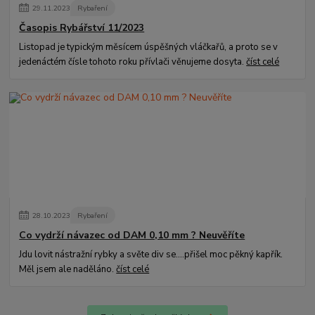
29
.
11
.
2023
Rybaření
Časopis Rybářství 11/2023
Listopad je typickým měsícem úspěšných vláčkařů, a proto se v
jedenáctém čísle tohoto roku přívlači věnujeme dosyta.
číst celé
28
.
10
.
2023
Rybaření
Co vydrží návazec od DAM 0,10 mm ? Neuvěříte
Jdu lovit nástražní rybky a světe div se....přišel moc pěkný kapřík.
Měl jsem ale naděláno.
číst celé