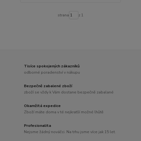
strana
z 1
Tisíce spokojených zákazníků
odborné poradenství v nákupu
Bezpečně zabalené zboží
zboží se vždy k Vám dostane bezpečně zabalané
Okamžitá expedice
Zboží máte doma v té nejkratší možné lhůtě
Profesionalita
Nejsme žádný nováčci. Na trhu jsme více jak 15 let.