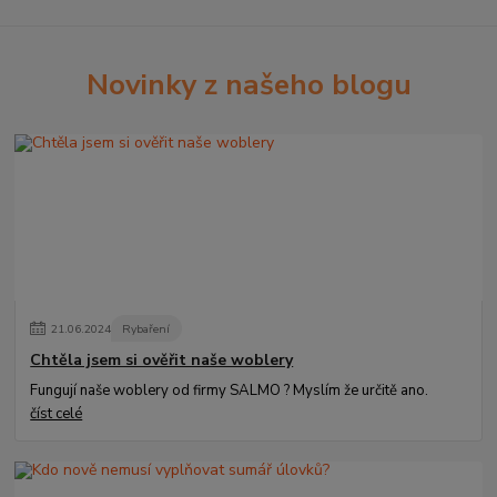
Novinky z našeho blogu
21
.
06
.
2024
Rybaření
Chtěla jsem si ověřit naše woblery
Fungují naše woblery od firmy SALMO ? Myslím že určitě ano.
číst celé