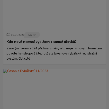
03
.
01
.
2024
Rybaření
Kdo nově nemusí vyplňovat sumář úlovků?
Z novým rokem 2024 přichází změny a to né jen s novým formátem
povolenky (strojově čitelnou) ale také nový rybářský registrační
systém.
číst celé