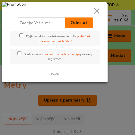
⚠️ POZOR - Objednávky expedujeme od 11. 8. - POZOR ⚠️
0
ks
+420 605 030 403
za
0 Kč
(Po-Pá, 9-17 hod. , So 9-12 hod.)
Odeslat
Menu
Přeji si odebírat novinky e-mailem dle
podmínek
zpracování osobních údajů
.
Souhlasím se
zpracováním osobních údajů
pro účely
Hledat
registrace.
Úvod
Péče o úlovek, podběráky, vezírky, váhy
Metry
Zavřít
Metry
Upřesnit parametry
Nejnovější
Nejlevnější
Nejdražší
Zobrazuji 1-3 z 3