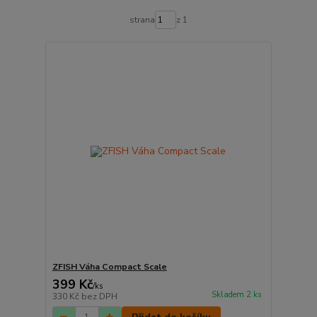
strana
z 1
ZFISH Váha Compact Scale
399 Kč
/
ks
Skladem 2 ks
330 Kč
bez DPH