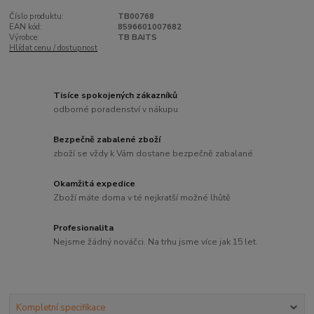
Číslo produktu:
TB00768
EAN kód:
8596601007682
Výrobce:
TB BAITS
Hlídat cenu / dostupnost
Tisíce spokojených zákazníků
odborné poradenství v nákupu
Bezpečně zabalené zboží
zboží se vždy k Vám dostane bezpečně zabalané
Okamžitá expedice
Zboží máte doma v té nejkratší možné lhůtě
Profesionalita
Nejsme žádný nováčci. Na trhu jsme více jak 15 let.
Kompletní specifikace