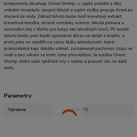
komponenty obsahuje Orinet Shrimp i v sypké podobě a díky
unikátní receptuře, spojení tekuté a sypké složky, pracuje ihned po
vhození do vody. Základ tohoto boilie tvoří krevetový extrakt,
krevetová moučka, drcené schránky, esence, tekutá potrava a
esenciální olej z těchto pro karpy tak lahodných tvorů. Při tvorbě
tohoto boilie jsme kladli opravdový důraz na detail a kvalitu, a
proto jsme se zaměřili na celou škálu aminokyselin, které
prokazatelně kapr dokáže vnímat, zaznamenat pachovou stopu ve
vodě a bez váhání se krmit. Jsme přesvědčeni, že kulička Orient
Shrimp změní vaše rybářské sny v realitu a posune vás na další
metu.
Parametry
Výrobce
TB BAITS