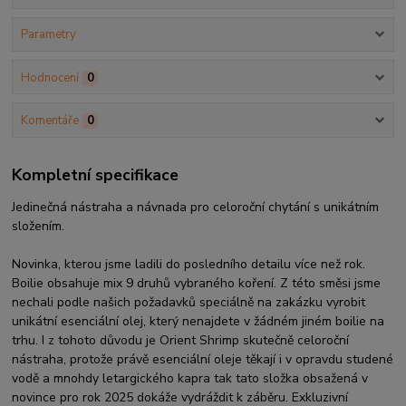
Parametry
Hodnocení
0
Komentáře
0
Kompletní specifikace
Jedinečná nástraha a návnada pro celoroční chytání s unikátním
složením.
Novinka, kterou jsme ladili do posledního detailu více než rok.
Boilie obsahuje mix 9 druhů vybraného koření. Z této směsi jsme
nechali podle našich požadavků speciálně na zakázku vyrobit
unikátní esenciální olej, který nenajdete v žádném jiném boilie na
trhu. I z tohoto důvodu je Orient Shrimp skutečně celoroční
nástraha, protože právě esenciální oleje těkají i v opravdu studené
vodě a mnohdy letargického kapra tak tato složka obsažená v
novince pro rok 2025 dokáže vydráždit k záběru. Exkluzivní