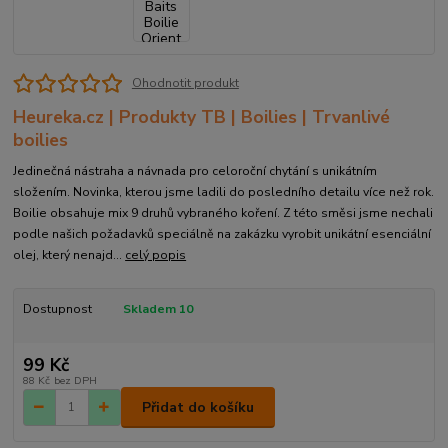
Ohodnotit produkt
Heureka.cz | Produkty TB | Boilies | Trvanlivé
boilies
Jedinečná nástraha a návnada pro celoroční chytání s unikátním
složením. Novinka, kterou jsme ladili do posledního detailu více než rok.
Boilie obsahuje mix 9 druhů vybraného koření. Z této směsi jsme nechali
podle našich požadavků speciálně na zakázku vyrobit unikátní esenciální
olej, který nenajd...
celý popis
Dostupnost
Skladem 10
99 Kč
88 Kč
bez DPH
Přidat do košíku