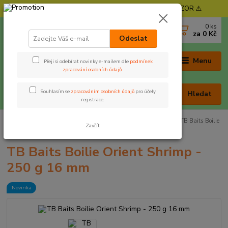
⚠️ POZOR - Objednávky expedujeme od 11. 8. - POZOR ⚠️
0
ks
+420 605 030 403
za
0 Kč
(Po-Pá, 9-17 hod. , So 9-12 hod.)
Odeslat
Menu
Přeji si odebírat novinky e-mailem dle
podmínek
zpracování osobních údajů
.
Souhlasím se
zpracováním osobních údajů
pro účely
Hledat
registrace.
Úvod
Nástrahy a krmení
Boilies
Trvanlivé boilies
TB Baits Boilie
Zavřít
Orient Shrimp - 250 g 16 mm
TB Baits Boilie Orient Shrimp -
250 g 16 mm
Novinka