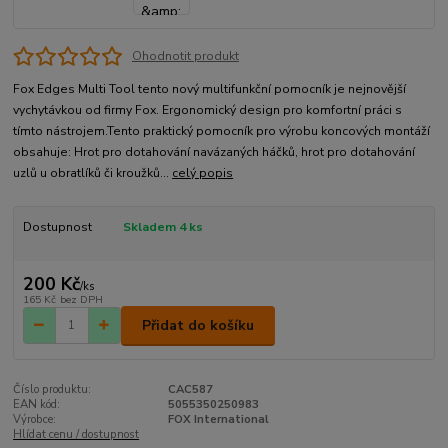
Ohodnotit produkt
Fox Edges Multi Tool tento nový multifunkční pomocník je nejnovější
vychytávkou od firmy Fox. Ergonomický design pro komfortní práci s
tímto nástrojem.Tento praktický pomocník pro výrobu koncových montáží
obsahuje: Hrot pro dotahování navázaných háčků, hrot pro dotahování
uzlů u obratlíků či kroužků...
celý popis
Dostupnost
Skladem 4 ks
200 Kč
/
ks
165 Kč
bez DPH
Přidat do košíku
Číslo produktu:
CAC587
EAN kód:
5055350250983
Výrobce:
FOX International
Hlídat cenu / dostupnost