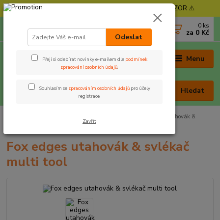
⚠️ POZOR - Objednávky expedujeme od 11. 8. - POZOR ⚠️
0
ks
+420 605 030 403
za
0 Kč
(Po-Pá, 9-17 hod. , So 9-12 hod.)
Odeslat
Menu
Přeji si odebírat novinky e-mailem dle
podmínek
zpracování osobních údajů
.
Souhlasím se
zpracováním osobních údajů
pro účely
Hledat
registrace.
Úvod
Rybářská bižuterie
Jehly a vrtáčky
Fox edges utahovák &
Zavřít
svlékač multi tool
Fox edges utahovák & svlékač
multi tool