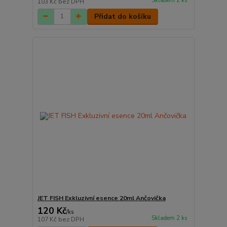
Skladem 2 ks
103 Kč
bez DPH
Přidat do košíku
JET FISH Exkluzivní esence 20ml Ančovička
120 Kč
/
ks
Skladem 2 ks
107 Kč
bez DPH