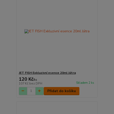
JET FISH Exkluzivní esence 20ml Játra
120 Kč
/
ks
Skladem 2 ks
107 Kč
bez DPH
Přidat do košíku