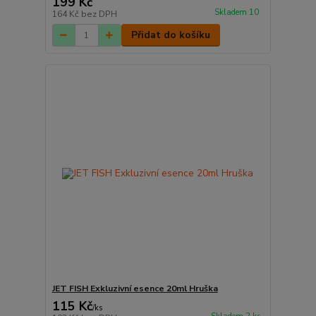
199 Kč
Skladem 10
164 Kč
bez DPH
Přidat do košíku
JET FISH Exkluzivní esence 20ml Hruška
115 Kč
/
ks