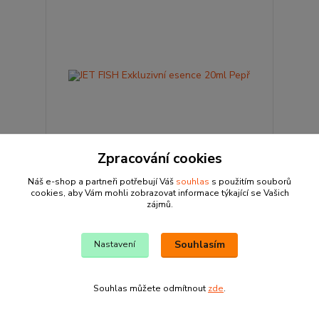
Zpracování cookies
Náš e-shop a partneři potřebují Váš
souhlas
s použitím souborů
JET FISH Exkluzivní esence 20ml Pepř
cookies, aby Vám mohli zobrazovat informace týkající se Vašich
zájmů.
115 Kč
/
ks
Skladem 1 ks
103 Kč
bez DPH
Přidat do košíku
Souhlasím
Nastavení
Souhlas můžete odmítnout
zde
.