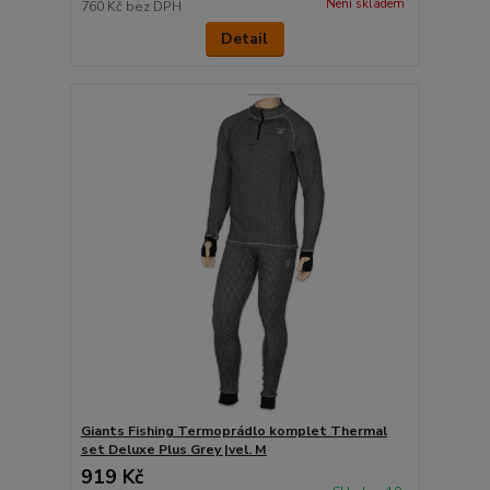
Není skladem
760 Kč
bez DPH
Detail
Giants Fishing Termoprádlo komplet Thermal
set Deluxe Plus Grey |vel. M
919 Kč