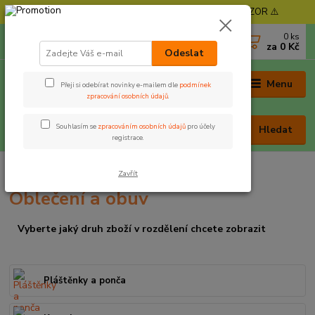
⚠️ POZOR - Objednávky expedujeme od 11. 8. - POZOR ⚠️
0
ks
+420 605 030 403
za
0 Kč
(Po-Pá, 9-17 hod. , So 9-12 hod.)
Odeslat
Menu
Přeji si odebírat novinky e-mailem dle
podmínek
zpracování osobních údajů
.
Souhlasím se
zpracováním osobních údajů
pro účely
Hledat
registrace.
Úvod
Oblečení a obuv
Zavřít
Oblečení a obuv
Vyberte jaký druh zboží v rozdělení chcete zobrazit
Pláštěnky a ponča