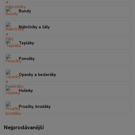
Bundy
Nákrčníky a šály
Tepláky
Ponožky
Opasky a bederáky
Holinky
Prsačky, broďáky
Nejprodávanější