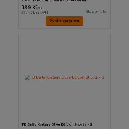
Zfish Tričko Carp T-Shirt Olive Green
399 Kč
/
ks
Skladem 1 ks
330 Kč
bez DPH
Zvolit variantu
TB Baits Kraťasy Olive Edition Shorts - S