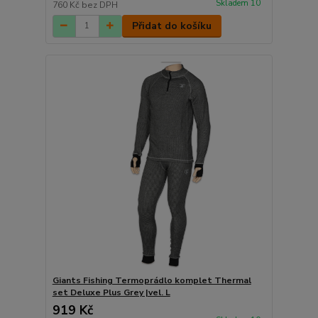
Skladem 10
760 Kč
bez DPH
Přidat do košíku
Giants Fishing Termoprádlo komplet Thermal
set Deluxe Plus Grey |vel. L
919 Kč