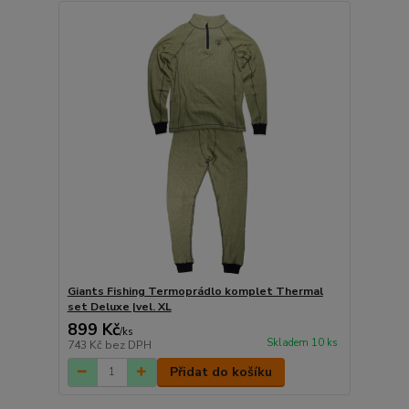
Giants Fishing Termoprádlo komplet Thermal
set Deluxe |vel. XL
899 Kč
/
ks
Skladem 10 ks
743 Kč
bez DPH
Přidat do košíku