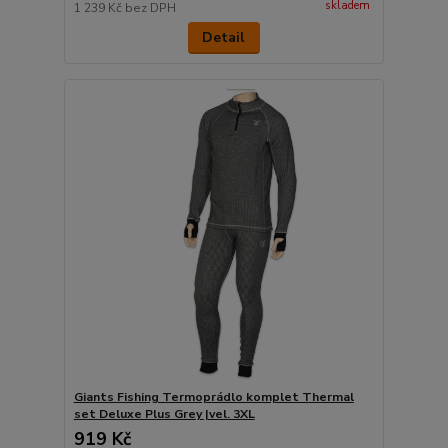
skladem
1 239 Kč
bez DPH
Detail
Giants Fishing Termoprádlo komplet Thermal
set Deluxe Plus Grey |vel. 3XL
919 Kč