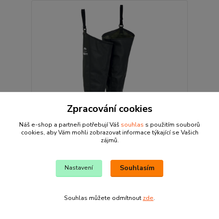
Zpracování cookies
Náš e-shop a partneři potřebují Váš
souhlas
s použitím souborů
cookies, aby Vám mohli zobrazovat informace týkající se Vašich
zájmů.
Sert holinky Thigh Waders PVC|vel.44-45
990 Kč
Souhlasím
Nastavení
Není skladem
818 Kč
bez DPH
Detail
Souhlas můžete odmítnout
zde
.