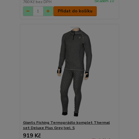
Skladem 10
760 Kč
bez DPH
Přidat do košíku
Giants Fishing Termoprádlo komplet Thermal
set Deluxe Plus Grey |vel. S
919 Kč