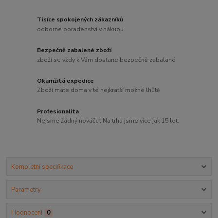
Tisíce spokojených zákazníků
odborné poradenství v nákupu
Bezpečně zabalené zboží
zboží se vždy k Vám dostane bezpečně zabalané
Okamžitá expedice
Zboží máte doma v té nejkratší možné lhůtě
Profesionalita
Nejsme žádný nováčci. Na trhu jsme více jak 15 let.
Kompletní specifikace
Parametry
Hodnocení
0