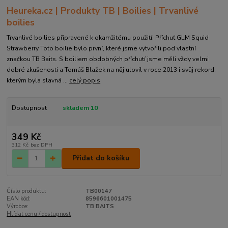
Heureka.cz | Produkty TB | Boilies | Trvanlivé
boilies
Trvanlivé boilies připravené k okamžitému použití. Příchuť GLM Squid
Strawberry Toto boilie bylo první, které jsme vytvořili pod vlastní
značkou TB Baits. S boiliem obdobných příchutí jsme měli vždy velmi
dobré zkušenosti a Tomáš Blažek na něj ulovil v roce 2013 i svůj rekord,
kterým byla slavná ...
celý popis
Dostupnost
skladem 10
349 Kč
312 Kč
bez DPH
Přidat do košíku
Číslo produktu:
TB00147
EAN kód:
8596601001475
Výrobce:
TB BAITS
Hlídat cenu / dostupnost