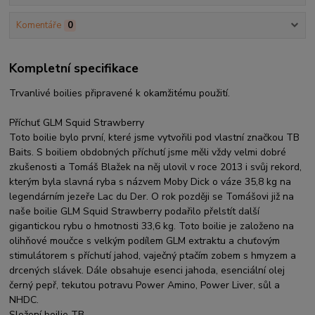
Komentáře
0
Kompletní specifikace
Trvanlivé boilies připravené k okamžitému použití.
Příchuť GLM Squid Strawberry
Toto boilie bylo první, které jsme vytvořili pod vlastní značkou TB
Baits. S boiliem obdobných příchutí jsme měli vždy velmi dobré
zkušenosti a Tomáš Blažek na něj ulovil v roce 2013 i svůj rekord,
kterým byla slavná ryba s názvem Moby Dick o váze 35,8 kg na
legendárním jezeře Lac du Der. O rok později se Tomášovi již na
naše boilie GLM Squid Strawberry podařilo přelstít další
gigantickou rybu o hmotnosti 33,6 kg. Toto boilie je založeno na
olihňové moučce s velkým podílem GLM extraktu a chuťovým
stimulátorem s příchutí jahod, vaječný ptačím zobem s hmyzem a
drcených slávek. Dále obsahuje esenci jahoda, esenciální olej
černý pepř, tekutou potravu Power Amino, Power Liver, sůl a
NHDC.
Složení boilie TB