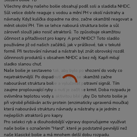
Všechny druhy našeho boilie obsahují podíl soli a sladidla NHDC.
Sůl velice dobře reaguje s vodou a mění PH v okolí nástrahy a
návnady. Když kulička dopadne na dno, začne okamžitě reagovat a
měnit okolní PH. Tím se lehce nabourá struktura bolie a sůl
zároveň slouží jako nosič atraktorů. To způsobuje okamžitou
účinnost a přitažlivost pro kapry. A proč NHDC? Toto sladilo
používáme již od našich začátků, jak v práškové, tak v tekuté
formě. Při testování návnad a nástrah byl znát obrovský rozdíl
účinnnosti produktů s obsahem NHDC a bez něj. Kapři milují
sladko slanou chuť.
Naše boilie je sestaveno tak, aby bylo po vhození do vody co
nejatraktivnější. Po dopadnutí na dno se okamžitě začne
nabourávat struktura boilie a vylučovat potravní signál. Tím
zaujme proplouvající ryby a nutí je začít se krmit. Doba rozpadu je
ovlivněna teplotou vody a aktivitou bílé ryby. Do tohoto boilie je
při výrobě přidáván activ protein (enzimaticky upravená moučka)
která nabourává strukturu návnady a nástrahy a je jedním z
nejlepších atraktorů pro kapry.
Pro selekci ryb a dlouhodobější výpravy doporučujeme využívat
naše boilie s označením "Hard", které je podstatně pevnější než
naše klasické boilie a má mnohem delší dobu rozpadu.