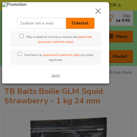
⚠️ POZOR - Objednávky expedujeme od 11. 8. - POZOR ⚠️
0
ks
+420 605 030 403
za
0 Kč
(Po-Pá, 9-17 hod. , So 9-12 hod.)
Odeslat
Menu
Přeji si odebírat novinky e-mailem dle
podmínek
zpracování osobních údajů
.
Souhlasím se
zpracováním osobních údajů
pro účely
Hledat
registrace.
Úvod
Nástrahy a krmení
Boilies
Trvanlivé boilies
TB Baits Boilie
Zavřít
GLM Squid Strawberry - 1 kg 24 mm
TB Baits Boilie GLM Squid
Strawberry - 1 kg 24 mm