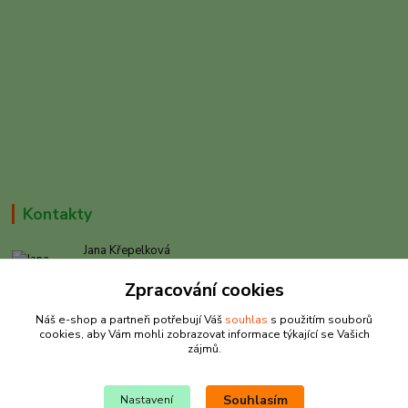
Kontakty
Jana Křepelková
+420 605 030 403
Zpracování cookies
(Po-Pá, 9-17 hod. , So 9-12 hod.)
Náš e-shop a partneři potřebují Váš
souhlas
s použitím souborů
info@rybarkrepelkova.cz
cookies, aby Vám mohli zobrazovat informace týkající se Vašich
zájmů.
Souhlasím
Nastavení