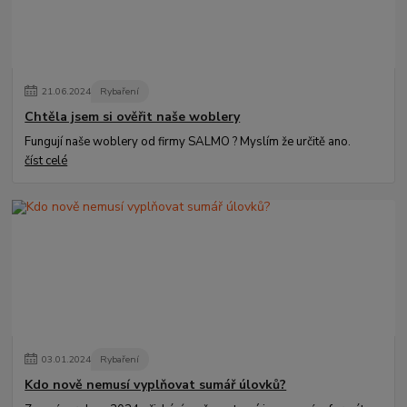
21
.
06
.
2024
Rybaření
Chtěla jsem si ověřit naše woblery
Fungují naše woblery od firmy SALMO ? Myslím že určitě ano.
číst celé
03
.
01
.
2024
Rybaření
Kdo nově nemusí vyplňovat sumář úlovků?