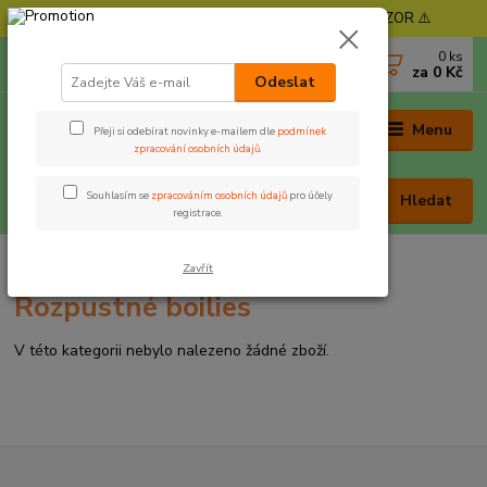
⚠️ POZOR - Objednávky expedujeme od 11. 8. - POZOR ⚠️
0
ks
+420 605 030 403
za
0 Kč
(Po-Pá, 9-17 hod. , So 9-12 hod.)
Odeslat
Menu
Přeji si odebírat novinky e-mailem dle
podmínek
zpracování osobních údajů
.
Souhlasím se
zpracováním osobních údajů
pro účely
Hledat
registrace.
Úvod
Nástrahy a krmení
Boilies
Rozpustné boilies
Zavřít
Rozpustné boilies
V této kategorii nebylo nalezeno žádné zboží.