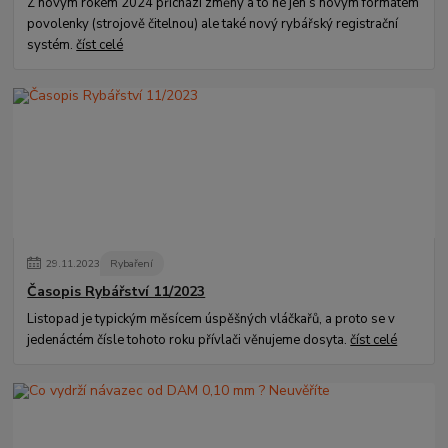
Z novým rokem 2024 přichází změny a to né jen s novým formátem
povolenky (strojově čitelnou) ale také nový rybářský registrační
systém.
číst celé
29
.
11
.
2023
Rybaření
Časopis Rybářství 11/2023
Listopad je typickým měsícem úspěšných vláčkařů, a proto se v
jedenáctém čísle tohoto roku přívlači věnujeme dosyta.
číst celé