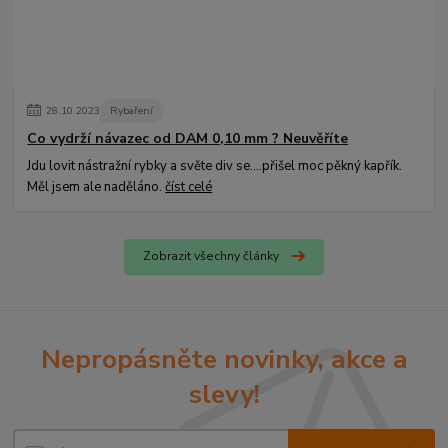
28
.
10
.
2023
Rybaření
Co vydrží návazec od DAM 0,10 mm ? Neuvěříte
Jdu lovit nástražní rybky a světe div se....přišel moc pěkný kapřík.
Měl jsem ale naděláno.
číst celé
Zobrazit všechny články
Nepropásněte novinky, akce a
slevy!