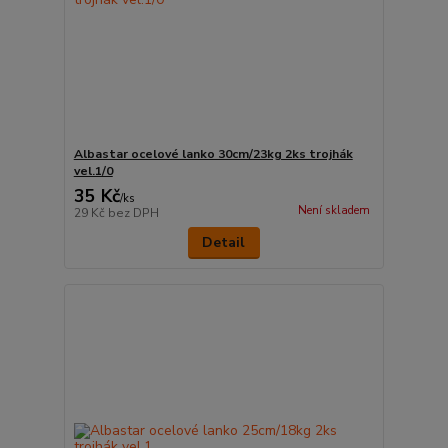
Albastar ocelové lanko 30cm/23kg 2ks trojhák
vel.1/0
35 Kč
/
ks
Není skladem
29 Kč
bez DPH
Detail