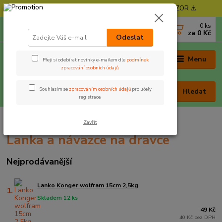
⚠️ POZOR - Objednávky expedujeme od 11. 8. - POZOR ⚠️
0
ks
+420 605 030 403
za
0 Kč
(Po-Pá, 9-17 hod. , So 9-12 hod.)
Odeslat
Menu
Přeji si odebírat novinky e-mailem dle
podmínek
zpracování osobních údajů
.
Souhlasím se
zpracováním osobních údajů
pro účely
Hledat
registrace.
Úvod
Rybářská bižuterie
Lanka a návazce na dravce
Zavřít
Lanka a návazce na dravce
Nejprodávanější
Lanko Konger wolfram 15cm 2,5kg
1.
Skladem 12 ks
49 Kč
40 Kč bez DPH