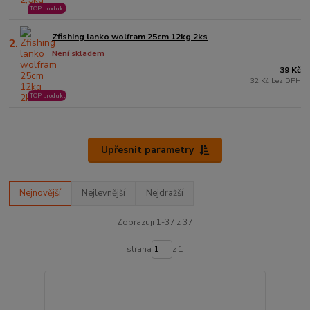
TOP produkt
Zfishing lanko wolfram 25cm 12kg 2ks
2.
Není skladem
39 Kč
32 Kč bez DPH
TOP produkt
Upřesnit parametry
Nejnovější
Nejlevnější
Nejdražší
Zobrazuji 1-37 z 37
strana
z 1