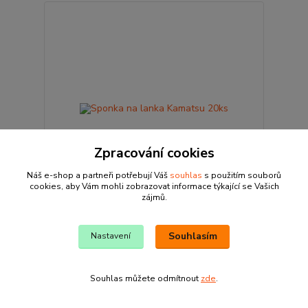
Zpracování cookies
Náš e-shop a partneři potřebují Váš
souhlas
s použitím souborů
cookies, aby Vám mohli zobrazovat informace týkající se Vašich
zájmů.
Sponka na lanka Kamatsu 20ks
29 Kč
Souhlasím
Nastavení
/
ks
Skladem 1 ks
24 Kč
bez DPH
Přidat do košíku
Souhlas můžete odmítnout
zde
.