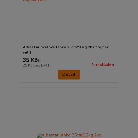
Albastar ocelové lanko 25cm/18kg 2ks trojhák
vel.1
35 Kč
/
ks
Není skladem
29 Kč
bez DPH
Detail