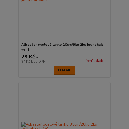
Albastar ocelové lanko 20cm/9kg 2ks jednohák
vel.1
29 Kč
/
ks
Není skladem
24 Kč
bez DPH
Detail