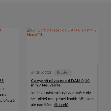
28
.
10
.
2023
Rybaření
23
Co vydrží návazec od DAM 0,10
mm ? Neuvěříte
cem
Jdu lovit nástražní rybky a světe div
se v
se....přišel moc pěkný kapřík. Měl jsem
 přívlači
ale naděláno.
číst celé