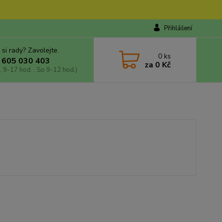
Přihlášení
 si rady? Zavolejte.
0
ks
 605 030 403
za
0 Kč
, 9-17 hod. , So 9-12 hod.)