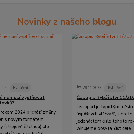
Novinky z našeho blogu
2024
Rybaření
29
.
11
.
2023
Rybaření
ě nemusí vyplňovat
Časopis Rybářství 11/20
lovků?
Listopad je typickým měsí
rokem 2024 přichází změny
úspěšných vláčkařů, a proto 
jen s novým formátem
jedenáctém čísle tohoto roku
y (strojově čitelnou) ale
věnujeme dosyta.
číst celé
ý rybářský registrační