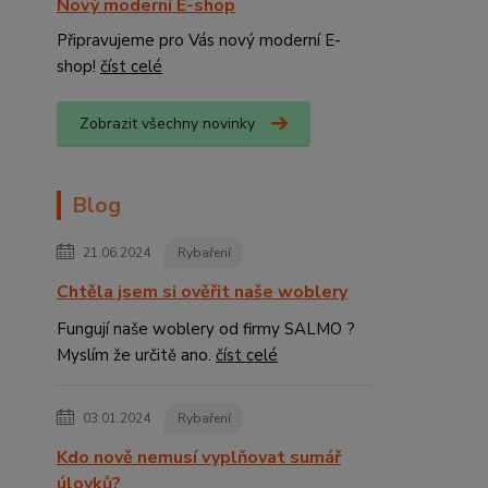
Nový moderní E-shop
Připravujeme pro Vás nový moderní E-
shop!
číst celé
Zobrazit všechny novinky
Blog
21.06.2024
Rybaření
Chtěla jsem si ověřit naše woblery
Fungují naše woblery od firmy SALMO ?
Myslím že určitě ano.
číst celé
03.01.2024
Rybaření
Kdo nově nemusí vyplňovat sumář
úlovků?