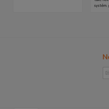
systém.
N