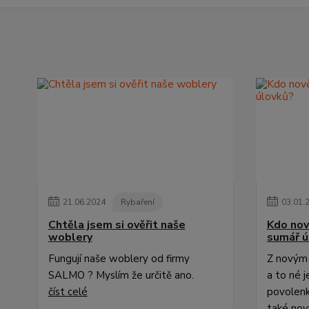
21
.
06
.
2024
Rybaření
03
.
01
.
Chtěla jsem si ověřit naše
Kdo nov
woblery
sumář ú
Fungují naše woblery od firmy
Z novým 
SALMO ? Myslím že určitě ano.
a to né 
číst celé
povolenk
také nov