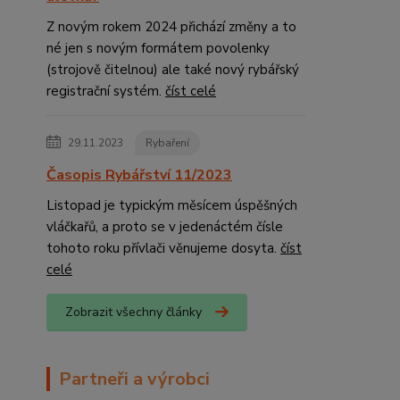
Z novým rokem 2024 přichází změny a to
né jen s novým formátem povolenky
(strojově čitelnou) ale také nový rybářský
registrační systém.
číst celé
29.11.2023
Rybaření
Časopis Rybářství 11/2023
Listopad je typickým měsícem úspěšných
vláčkařů, a proto se v jedenáctém čísle
tohoto roku přívlači věnujeme dosyta.
číst
celé
Zobrazit všechny články
Partneři a výrobci