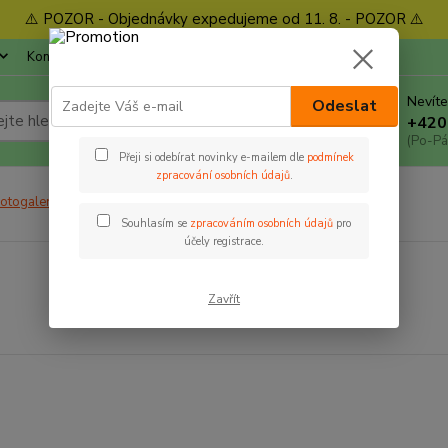
⚠️ POZOR - Objednávky expedujeme od 11. 8. - POZOR ⚠️
Kontakty
Ochrana soukromí
Blog
Nevíte
Odeslat
Hledat
+420
(Po-Pá
Přeji si odebírat novinky e-mailem dle
podmínek
zpracování osobních údajů
.
otogalerie
Jana Křepelková - foto
Souhlasím se
zpracováním osobních údajů
pro
účely registrace.
Zavřít