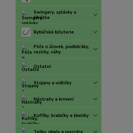
Swingery, splávky a
číhátka
Rybářská bižuterie
Péče o úlovek, podběráky,
vezírky, váhy
Ostatní
Stojany a vidličky
Nástrahy a krmení
Kufříky, krabičky a kbelíky
Tašky, obaly a pouzdra