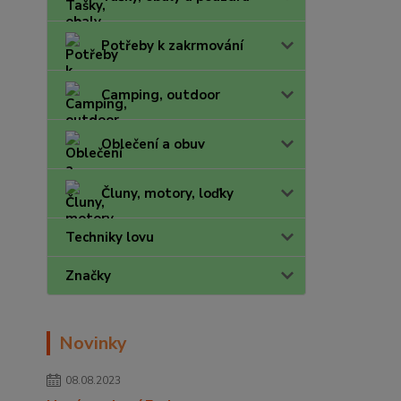
Potřeby k zakrmování
Camping, outdoor
Oblečení a obuv
Čluny, motory, loďky
Techniky lovu
Značky
Novinky
08.08.2023