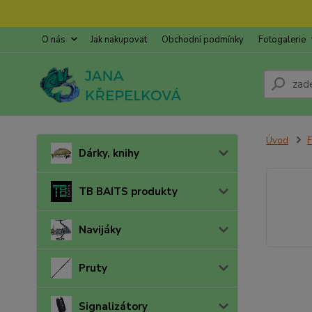
O nás
Jak nakupovat
Obchodní podmínky
Fotogalerie
Úvod
F
Dárky, knihy
TB BAITS produkty
Navijáky
Pruty
Signalizátory