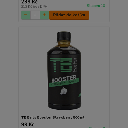
239 Kč
Skladem 10
213 Kč
bez DPH
Přidat do košíku
TB Baits Booster Strawberry 500 ml
99 Kč