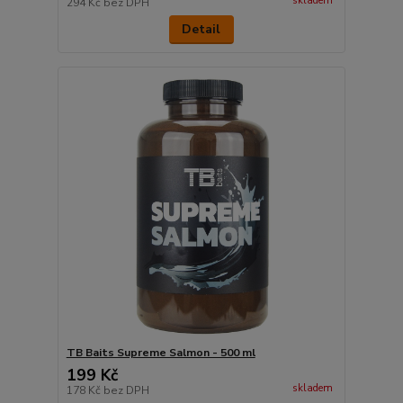
skladem
294 Kč
bez DPH
Detail
TB Baits Supreme Salmon - 500 ml
199 Kč
skladem
178 Kč
bez DPH