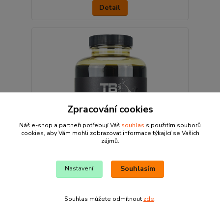
Detail
Zpracování cookies
Náš e-shop a partneři potřebují Váš
souhlas
s použitím souborů
cookies, aby Vám mohli zobrazovat informace týkající se Vašich
zájmů.
Souhlasím
Nastavení
TB Baits Pure Amino - 500 ml
219 Kč
Souhlas můžete odmítnout
zde
.
skladem
196 Kč
bez DPH
Detail