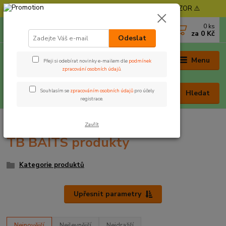
⚠️ POZOR - Objednávky expedujeme od 11. 8. - POZOR ⚠️
0
ks
+420 605 030 403
za
0 Kč
(Po-Pá, 9-17 hod. , So 9-12 hod.)
Odeslat
Menu
Přeji si odebírat novinky e-mailem dle
podmínek
zpracování osobních údajů
.
Souhlasím se
zpracováním osobních údajů
pro účely
Hledat
registrace.
Úvod
TB BAITS produkty
Zavřít
TB BAITS produkty
Kategorie produktů
Upřesnit parametry
Nejnovější
Nejlevnější
Nejdražší