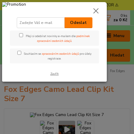
⚠️ POZOR - Objednávky expedujeme od 11. 8. - POZOR ⚠️
0
ks
+420 605 030 403
za
0 Kč
(Po-Pá, 9-17 hod. , So 9-12 hod.)
Odeslat
Menu
Přeji si odebírat novinky e-mailem dle
podmínek
zpracování osobních údajů
.
Souhlasím se
zpracováním osobních údajů
pro účely
Hledat
registrace.
Úvod
Rybářská bižuterie
Klipy na boční olovo a průjezdy
Fox Edges
Zavřít
Camo Lead Clip Kit Size 7
Fox Edges Camo Lead Clip Kit
Size 7