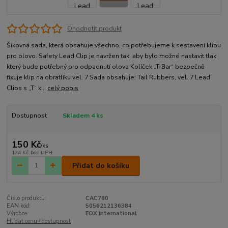
Ohodnotit produkt
Šikovná sada, která obsahuje všechno, co potřebujeme k sestavení klipu
pro olovo. Safety Lead Clip je navržen tak, aby bylo možné nastavit tlak,
který bude potřebný pro odpadnutí olova Kolíček „T-Bar“ bezpečně
fixuje klip na obratlíku vel. 7 Sada obsahuje: Tail Rubbers, vel. 7 Lead
Clips s „T“ k...
celý popis
Dostupnost
Skladem 4 ks
150 Kč
/
ks
124 Kč
bez DPH
Přidat do košíku
Číslo produktu:
CAC780
EAN kód:
5056212136384
Výrobce:
FOX International
Hlídat cenu / dostupnost