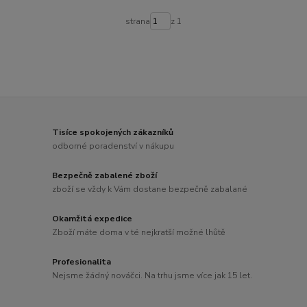
strana
z 1
Tisíce spokojených zákazníků
odborné poradenství v nákupu
Bezpečně zabalené zboží
zboží se vždy k Vám dostane bezpečně zabalané
Okamžitá expedice
Zboží máte doma v té nejkratší možné lhůtě
Profesionalita
Nejsme žádný nováčci. Na trhu jsme více jak 15 let.