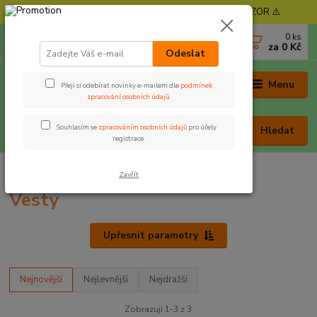
⚠️ POZOR - Objednávky expedujeme od 11. 8. - POZOR ⚠️
0
ks
+420 605 030 403
za
0 Kč
(Po-Pá, 9-17 hod. , So 9-12 hod.)
Odeslat
Menu
Přeji si odebírat novinky e-mailem dle
podmínek
zpracování osobních údajů
.
Souhlasím se
zpracováním osobních údajů
pro účely
Hledat
registrace.
Úvod
Oblečení a obuv
Vesty
Zavřít
Vesty
Upřesnit parametry
Nejnovější
Nejlevnější
Nejdražší
Zobrazuji 1-3 z 3