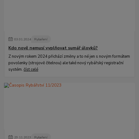
03
.
01
.
2024
Rybaření
Kdo nově nemusí vyplňovat sumář úlovků?
Z novým rokem 2024 přichází změny a to né jen s novým formátem
povolenky (strojově čitelnou) ale také nový rybářský registrační
systém.
číst celé
29
.
11
.
2023
Rybaření