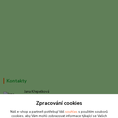
Kontakty
Jana Křepelková
+420 605 030 403
Zpracování cookies
(Po-Pá, 9-17 hod. , So 9-12 hod.)
Náš e-shop a partneři potřebují Váš
souhlas
s použitím souborů
info@rybarkrepelkova.cz
cookies, aby Vám mohli zobrazovat informace týkající se Vašich