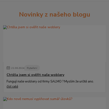
Novinky z našeho blogu
21
.
06
.
2024
Rybaření
Chtěla jsem si ověřit naše woblery
Fungují naše woblery od firmy SALMO ? Myslím že určitě ano.
číst celé