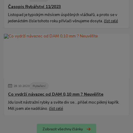
Časopis Rybářství 11/2023
Listopad je typickým měsícem úspěšných vláčkařů, a proto se v
jedenáctém čísle tohoto roku přívlači věnujeme dosyta.
číst celé
28
.
10
.
2023
Rybaření
Co vydrží návazec od DAM 0,10 mm ? Neuvěříte
Jdu lovit nástražní rybky a světe div se....přišel moc pěkný kapřík.
Měl jsem ale naděláno.
číst celé
Zobrazit všechny články