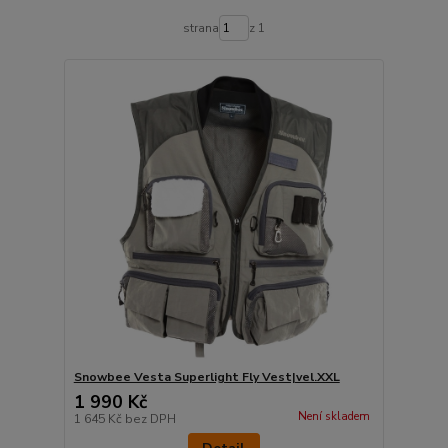
strana
z 1
Snowbee Vesta Superlight Fly Vest|vel.XXL
1 990 Kč
Není skladem
1 645 Kč
bez DPH