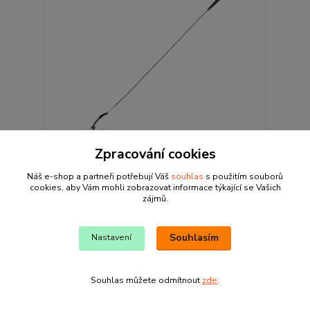
Zpracování cookies
Giants fishing Kaprový návazec Profi Boilie Rig
Náš e-shop a partneři potřebují Váš
souhlas
s použitím souborů
25lb|vel.6
cookies, aby Vám mohli zobrazovat informace týkající se Vašich
79 Kč
zájmů.
Skladem 10
65 Kč
bez DPH
Přidat do košíku
Souhlasím
Nastavení
Souhlas můžete odmítnout
zde
.