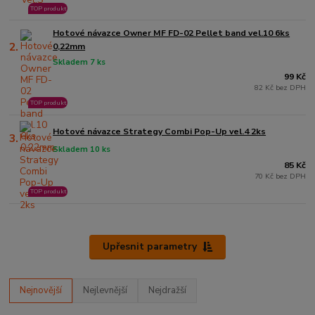
TOP produkt
Hotové návazce Owner MF FD-02 Pellet band vel.10 6ks
2.
0,22mm
Skladem 7 ks
99 Kč
82 Kč bez DPH
TOP produkt
Hotové návazce Strategy Combi Pop-Up vel.4 2ks
3.
Skladem 10 ks
85 Kč
70 Kč bez DPH
TOP produkt
Upřesnit parametry
Nejnovější
Nejlevnější
Nejdražší