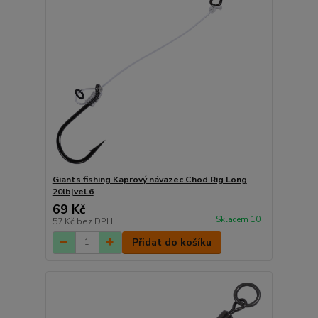
Giants fishing Kaprový návazec Chod Rig Long
20lb|vel.6
69 Kč
Skladem 10
57 Kč
bez DPH
Přidat do košíku