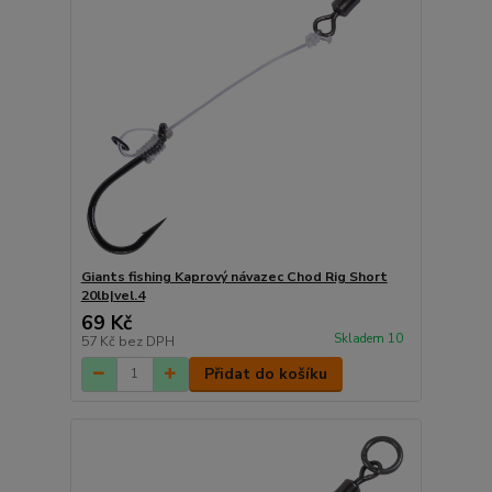
Giants fishing Kaprový návazec Chod Rig Short
20lb|vel.4
69 Kč
Skladem 10
57 Kč
bez DPH
Přidat do košíku