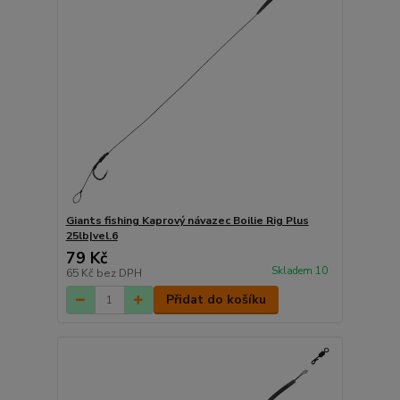
Giants fishing Kaprový návazec Boilie Rig Plus
25lb|vel.6
79 Kč
Skladem 10
65 Kč
bez DPH
Přidat do košíku