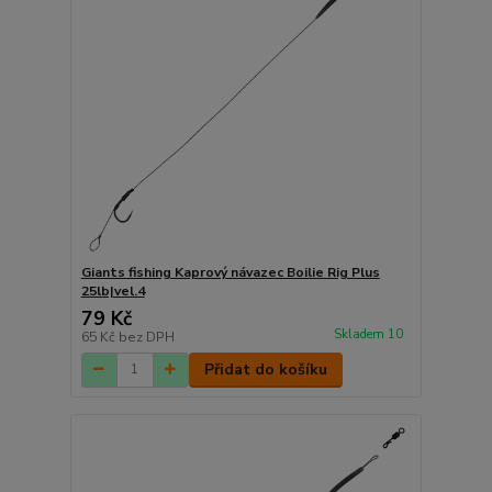
Giants fishing Kaprový návazec Boilie Rig Plus
25lb|vel.4
79 Kč
Skladem 10
65 Kč
bez DPH
Přidat do košíku