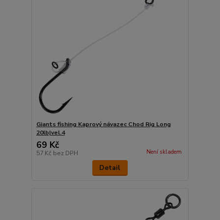
Giants fishing Kaprový návazec Chod Rig Long
20lb|vel.4
69 Kč
Není skladem
57 Kč
bez DPH
Detail