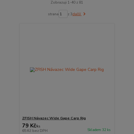
Zobrazuji 1-40 z 81
strana
z 3
další
ZFISH Návazec Wide Gape Carp Rig
79 Kč
/
ks
Skladem 32 ks
65 Kč
bez DPH