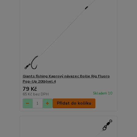
Giants fishing Kaprový návazec Boilie Rig Fluoro
Pop-Up 20lb|vel.4
79 Kč
Skladem 10
65 Kč
bez DPH
Přidat do košíku