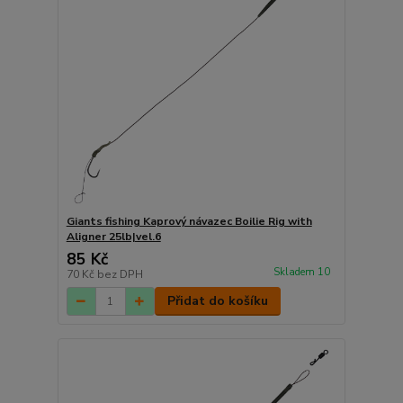
Giants fishing Kaprový návazec Boilie Rig with
Aligner 25lb|vel.6
85 Kč
Skladem 10
70 Kč
bez DPH
Přidat do košíku