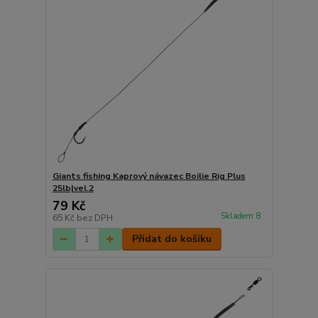
Giants fishing Kaprový návazec Boilie Rig Plus
25lb|vel.2
79 Kč
Skladem 8
65 Kč
bez DPH
Přidat do košíku