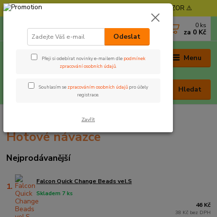
⚠️ POZOR - Objednávky expedujeme od 11. 8. - POZOR ⚠️
0
ks
+420 605 030 403
za
0 Kč
(Po-Pá, 9-17 hod. , So 9-12 hod.)
Odeslat
Menu
Přeji si odebírat novinky e-mailem dle
podmínek
zpracování osobních údajů
.
Souhlasím se
zpracováním osobních údajů
pro účely
Hledat
registrace.
Úvod
Rybářská bižuterie
Hotové návazce
Zavřít
Hotové návazce
Nejprodávanější
Falcon Quick Change Beads vel.S
1.
Skladem 7 ks
46 Kč
38 Kč bez DPH