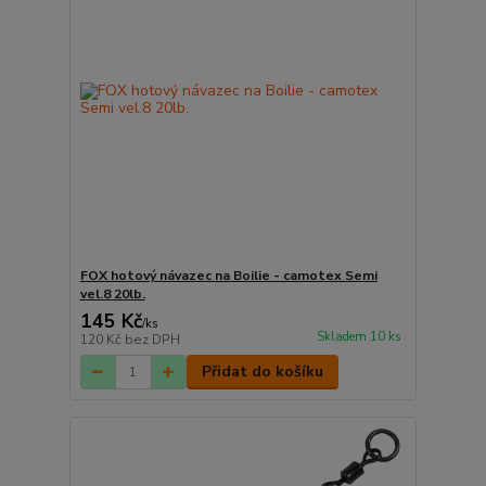
FOX hotový návazec na Boilie - camotex Semi
vel.8 20lb.
145 Kč
/
ks
Skladem 10 ks
120 Kč
bez DPH
Přidat do košíku