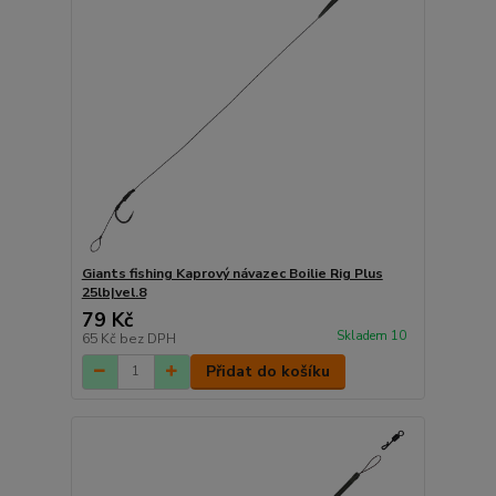
Giants fishing Kaprový návazec Boilie Rig Plus
25lb|vel.8
79 Kč
Skladem 10
65 Kč
bez DPH
Přidat do košíku