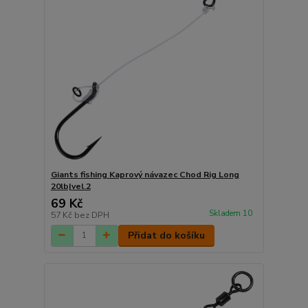
Giants fishing Kaprový návazec Chod Rig Long
20lb|vel.2
69 Kč
Skladem 10
57 Kč
bez DPH
Přidat do košíku