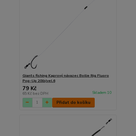
Giants fishing Kaprový návazec Boilie Rig Fluoro
Pop-Up 20lb|vel.6
79 Kč
Skladem 10
65 Kč
bez DPH
Přidat do košíku