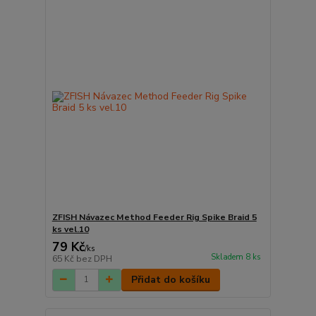
ZFISH Návazec Method Feeder Rig Spike Braid 5
ks vel.10
79 Kč
/
ks
Skladem 8 ks
65 Kč
bez DPH
Přidat do košíku