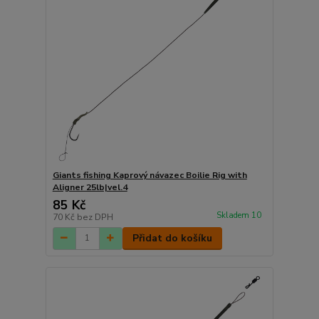
Giants fishing Kaprový návazec Boilie Rig with
Aligner 25lb|vel.4
85 Kč
Skladem 10
70 Kč
bez DPH
Přidat do košíku