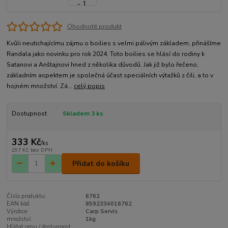
Ohodnotit produkt
Kvůli neutichajícímu zájmu o boilies s velmi pálivým základem, přinášíme
Randala jako novinku pro rok 2024. Toto boilies se hlásí do rodiny k
Satanovi a Anštajnovi hned z několika důvodů. Jak již bylo řečeno,
základním aspektem je společná účast speciálních výtažků z čili, a to v
hojném množství. Zá...
celý popis
Dostupnost
Skladem 3 ks
333 Kč
/
ks
297 Kč
bez DPH
Přidat do košíku
Číslo produktu:
6762
EAN kód:
8592334016762
Výrobce:
Carp Servis
množství:
1kg
Hlídat cenu / dostupnost