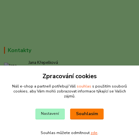
Kontakty
Jana Křepelková
+420 605 030 403
Zpracování cookies
(Po-Pá, 9-17 hod. , So 9-12 hod.)
Náš e-shop a partneři potřebují Váš
souhlas
s použitím souborů
info@rybarkrepelkova.cz
cookies, aby Vám mohli zobrazovat informace týkající se Vašich
zájmů.
Souhlasím
Nastavení
© Copyright Jana Křepelková 2023
Souhlas můžete odmítnout
zde
.
Vytvořeno na
Eshop-rychle.cz