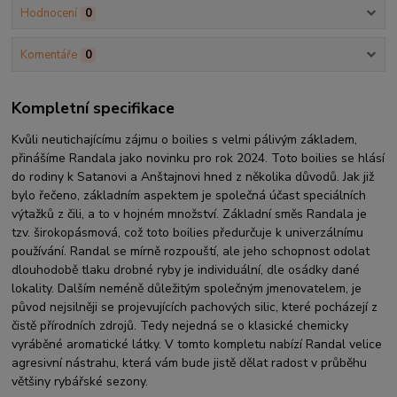
Hodnocení
0
Komentáře
0
Kompletní specifikace
Kvůli neutichajícímu zájmu o boilies s velmi pálivým základem,
přinášíme Randala jako novinku pro rok 2024. Toto boilies se hlásí
do rodiny k Satanovi a Anštajnovi hned z několika důvodů. Jak již
bylo řečeno, základním aspektem je společná účast speciálních
výtažků z čili, a to v hojném množství. Základní směs Randala je
tzv. širokopásmová, což toto boilies předurčuje k univerzálnímu
používání. Randal se mírně rozpouští, ale jeho schopnost odolat
dlouhodobě tlaku drobné ryby je individuální, dle osádky dané
lokality. Dalším neméně důležitým společným jmenovatelem, je
původ nejsilněji se projevujících pachových silic, které pocházejí z
čistě přírodních zdrojů. Tedy nejedná se o klasické chemicky
vyráběné aromatické látky. V tomto kompletu nabízí Randal velice
agresivní nástrahu, která vám bude jistě dělat radost v průběhu
většiny rybářské sezony.