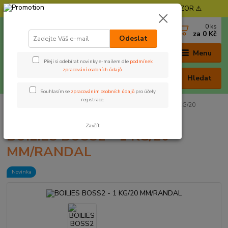
⚠️ POZOR - Objednávky expedujeme od 11. 8. - POZOR ⚠️
0
ks
+420 605 030 403
za
0 Kč
(Po-Pá, 9-17 hod. , So 9-12 hod.)
Odeslat
Menu
Přeji si odebírat novinky e-mailem dle
podmínek
zpracování osobních údajů
.
Hledat
Souhlasím se
zpracováním osobních údajů
pro účely
registrace.
Úvod
Nástrahy a krmení
Boilies
BOILIES BOSS2 - 1 KG/20
MM/RANDAL
Zavřít
BOILIES BOSS2 - 1 KG/20
MM/RANDAL
Novinka