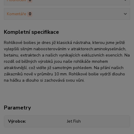
Komentáře
0
Kompletní specifikace
Rohlíkové boilies je dnes již klasická nástraha, kterou jsme ještě
vylepšili silným naboosterováním v atraktorech:aminokyselinách,
betainu, extraktech a našich vynikajících exkluzivních esencích. Na
rozdíl od běžných výrobků jsou naše rohlíkáče mnohem
atraktivnější, což vidíte již samotným pohledem. Na přání našich
zákazníků nově v průměru 10 mm. Rohlíkové boilie vydrží dlouho
na háčku a dlouho si zachovává svou vůni.
Parametry
Výrobce
Jet Fish