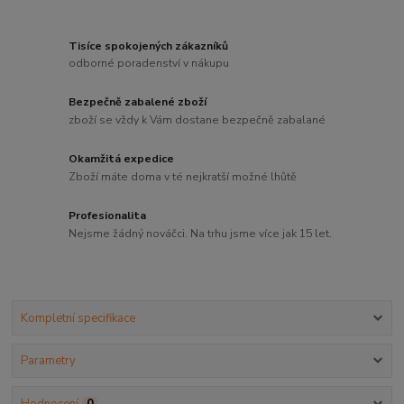
Tisíce spokojených zákazníků
odborné poradenství v nákupu
Bezpečně zabalené zboží
zboží se vždy k Vám dostane bezpečně zabalané
Okamžitá expedice
Zboží máte doma v té nejkratší možné lhůtě
Profesionalita
Nejsme žádný nováčci. Na trhu jsme více jak 15 let.
Kompletní specifikace
Parametry
Hodnocení
0