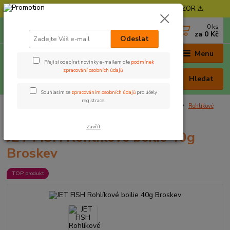
⚠️ POZOR - Objednávky expedujeme od 11. 8. - POZOR ⚠️
0
ks
+420 605 030 403
za
0 Kč
(Po-Pá, 9-17 hod. , So 9-12 hod.)
Odeslat
Menu
Přeji si odebírat novinky e-mailem dle
podmínek
zpracování osobních údajů
.
Hledat
Souhlasím se
zpracováním osobních údajů
pro účely
registrace.
Úvod
Nástrahy a krmení
Rohlíkové boilie, extrudy, kukuř
Rohlíkové
boilie
JET FISH Rohlíkové boilie 40g Broskev
Zavřít
JET FISH Rohlíkové boilie 40g
Broskev
TOP produkt