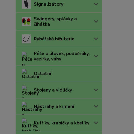
Signalizátory
Swingery, splávky a
číhátka
Rybářská bižuterie
Péče o úlovek, podběráky,
vezírky, váhy
Ostatní
Stojany a vidličky
Nástrahy a krmení
Kufříky, krabičky a kbelíky