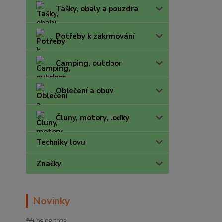
Tašky, obaly a pouzdra
Potřeby k zakrmování
Camping, outdoor
Oblečení a obuv
Čluny, motory, loďky
Techniky lovu
Značky
Novinky
08.08.2023