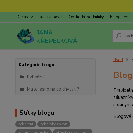
O nás
Jak nakupovat
Obchodní podmínky
Fotogalerie
Úvod
Kategorie blogu
Blog
Rybaření
Máte jasno na co chytat ?
Pravideln
zákazníky
s daným o
Štítky blogu
Blogové č
rybaření
rybářský zákon
slunečnice pestrá
střevlička východní