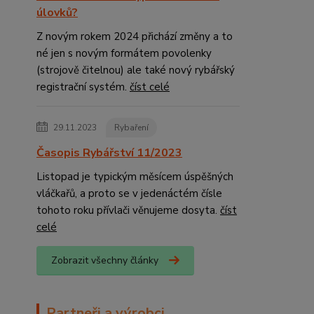
úlovků?
Z novým rokem 2024 přichází změny a to
né jen s novým formátem povolenky
(strojově čitelnou) ale také nový rybářský
registrační systém.
číst celé
29.11.2023
Rybaření
Časopis Rybářství 11/2023
Listopad je typickým měsícem úspěšných
vláčkařů, a proto se v jedenáctém čísle
tohoto roku přívlači věnujeme dosyta.
číst
celé
Zobrazit všechny články
Partneři a výrobci