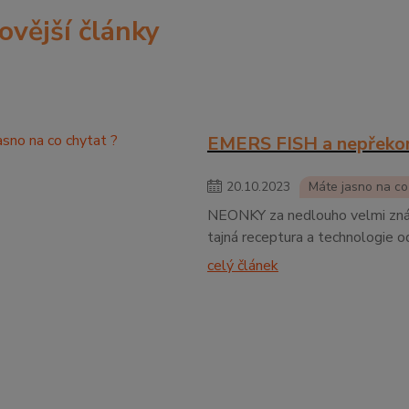
ovější články
EMERS FISH a nepřeko
20
.
10
.
2023
Máte jasno na co
NEONKY za nedlouho velmi známé
tajná receptura a technologie 
celý článek