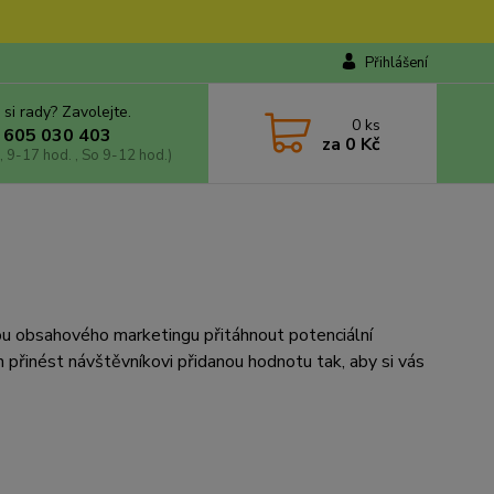
Přihlášení
 si rady? Zavolejte.
0
ks
 605 030 403
za
0 Kč
, 9-17 hod. , So 9-12 hod.)
mou obsahového marketingu přitáhnout potenciální
 přinést návštěvníkovi přidanou hodnotu tak, aby si vás