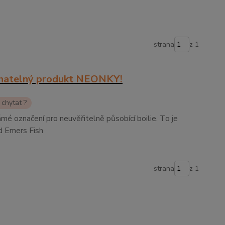
strana
z 1
natelný produkt NEONKY!
 chytat ?
 označení pro neuvěřitelně působící boilie. To je
od Emers Fish
strana
z 1