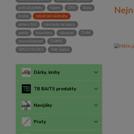
Nejn
pstruží pelety
hájení
ČRS
těsta
boilie
rybářské nástrahy
emers fish
návnady na kapry
pasty
boostery
návazec
DAM
monofilament
DAMYL
SPEZI HOOKS
Petr Šelba
Dárky, knihy
TB BAITS produkty
Navijáky
Pruty