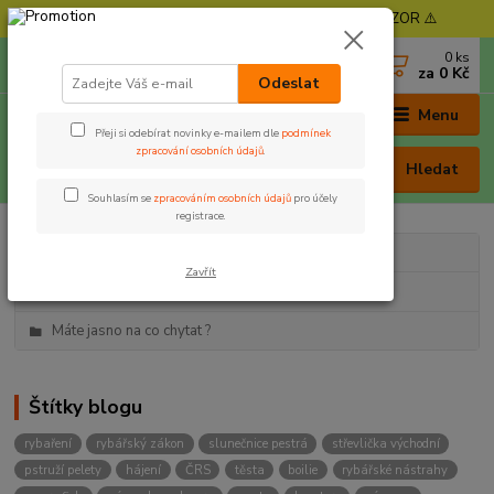
⚠️ POZOR - Objednávky expedujeme od 11. 8. - POZOR ⚠️
0
ks
+420 605 030 403
za
0 Kč
(Po-Pá, 9-17 hod. , So 9-12 hod.)
Odeslat
Menu
Přeji si odebírat novinky e-mailem dle
podmínek
zpracování osobních údajů
.
Hledat
Souhlasím se
zpracováním osobních údajů
pro účely
registrace.
Kategorie blogu
Zavřít
Rybaření
Máte jasno na co chytat ?
Štítky blogu
rybaření
rybářský zákon
slunečnice pestrá
střevlička východní
pstruží pelety
hájení
ČRS
těsta
boilie
rybářské nástrahy