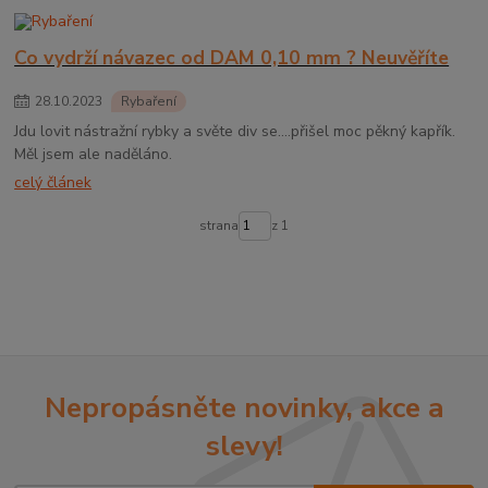
Co vydrží návazec od DAM 0,10 mm ? Neuvěříte
28
.
10
.
2023
Rybaření
Jdu lovit nástražní rybky a světe div se....přišel moc pěkný kapřík.
Měl jsem ale naděláno.
celý článek
strana
z 1
Nepropásněte novinky, akce a
slevy!