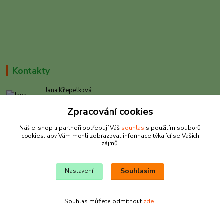
Kontakty
Jana Křepelková
+420 605 030 403
Zpracování cookies
(Po-Pá, 9-17 hod. , So 9-12 hod.)
Náš e-shop a partneři potřebují Váš
souhlas
s použitím souborů
info@rybarkrepelkova.cz
cookies, aby Vám mohli zobrazovat informace týkající se Vašich
zájmů.
Souhlasím
Nastavení
© Copyright Jana Křepelková 2023
Souhlas můžete odmítnout
zde
.
Vytvořeno na
Eshop-rychle.cz