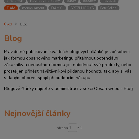
emers fish
návnady na kapry
pasty
boostery
návazec
DAM
monofilament
DAMYL
SPEZI HOOKS
Petr Šelba
Úvod
Blog
Blog
Pravidelné publikování kvalitních blogových článků je způsobem,
jak formou obsahového marketingu přitáhnout potenciální
zákazníky a nenásilnou formou jim nabídnout své produkty, nebo
prostě jen přinést návštěvníkovi přidanou hodnotu tak, aby si vás
s daným oborem spojil při budoucím nákupu.
Blogové články najdete v administraci v sekci Obsah webu - Blog.
Nejnovější články
strana
z 1