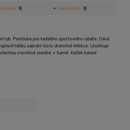
dnocení
0
Komentáře
0
ení ryb. Pomůcka pro každého sportovního rybáře. Dává
yjmutí háčku zabrání růstu druhotné infekce. Urychluje
t všechna otevřená zranění, v tlamě. Každé balení