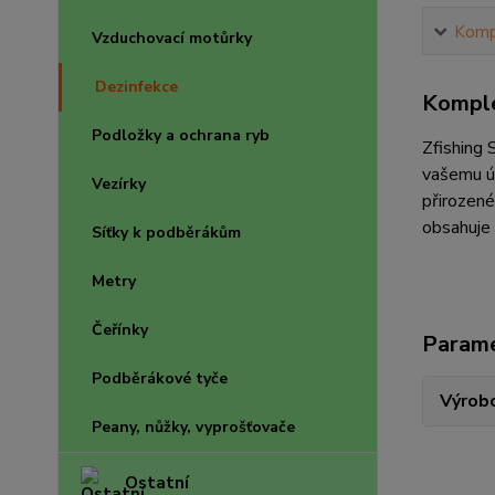
Kompl
Vzduchovací motůrky
Dezinfekce
Komple
Podložky a ochrana ryb
Zfishing 
vašemu úl
Vezírky
přirozené
obsahuje 
Síťky k podběrákům
Metry
Čeřínky
Param
Podběrákové tyče
Výrob
Peany, nůžky, vyprošťovače
Ostatní