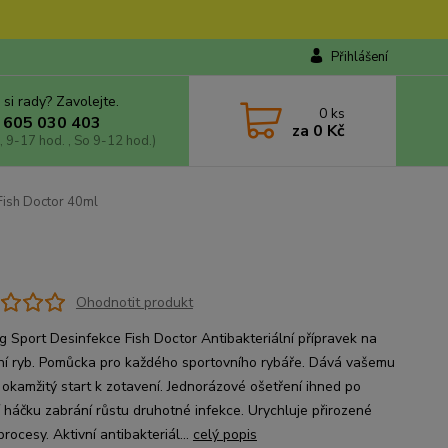
Přihlášení
 si rady? Zavolejte.
0
ks
 605 030 403
za
0 Kč
, 9-17 hod. , So 9-12 hod.)
Fish Doctor 40ml
Ohodnotit produkt
ng Sport Desinfekce Fish Doctor Antibakteriální přípravek na
ní ryb. Pomůcka pro každého sportovního rybáře. Dává vašemu
 okamžitý start k zotavení. Jednorázové ošetření ihned po
í háčku zabrání růstu druhotné infekce. Urychluje přirozené
procesy. Aktivní antibakteriál...
celý popis