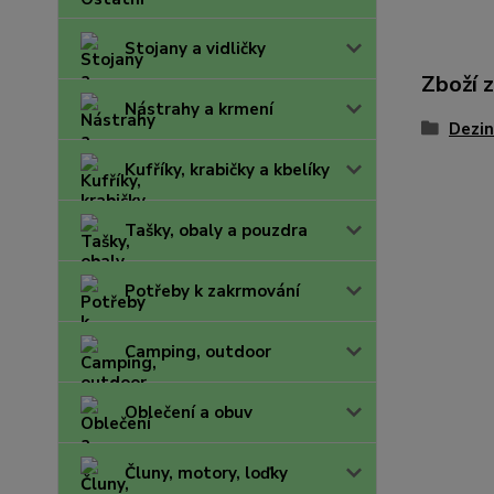
Stojany a vidličky
Zboží 
Nástrahy a krmení
Dezin
Kufříky, krabičky a kbelíky
Tašky, obaly a pouzdra
Potřeby k zakrmování
Camping, outdoor
Oblečení a obuv
Čluny, motory, loďky