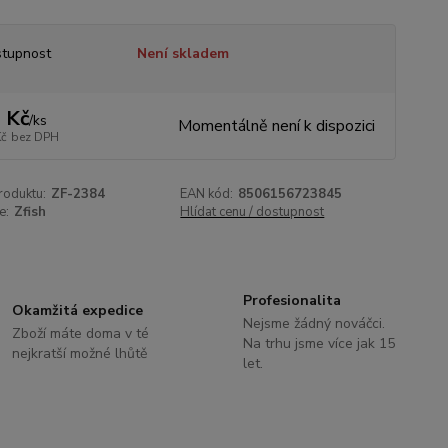
tupnost
Není skladem
 Kč
/
ks
Momentálně není k dispozici
Kč
bez DPH
roduktu:
ZF-2384
EAN kód:
8506156723845
e:
Zfish
Hlídat cenu / dostupnost
Profesionalita
Okamžitá expedice
Nejsme žádný nováčci.
Zboží máte doma v té
Na trhu jsme více jak 15
nejkratší možné lhůtě
let.