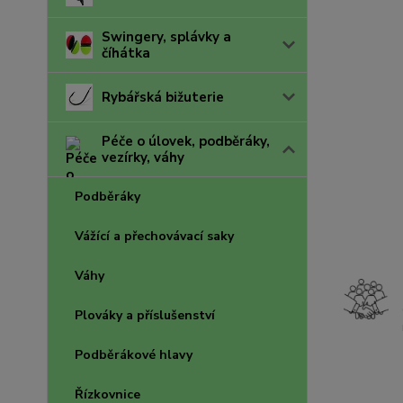
Swingery, splávky a
číhátka
Rybářská bižuterie
Péče o úlovek, podběráky,
vezírky, váhy
Podběráky
Vážící a přechovávací saky
Váhy
Plováky a příslušenství
Podběrákové hlavy
Řízkovnice