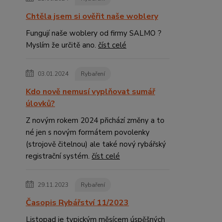
Chtěla jsem si ověřit naše woblery
Fungují naše woblery od firmy SALMO ?
Myslím že určitě ano.
číst celé
03.01.2024
Rybaření
Kdo nově nemusí vyplňovat sumář
úlovků?
Z novým rokem 2024 přichází změny a to
né jen s novým formátem povolenky
(strojově čitelnou) ale také nový rybářský
registrační systém.
číst celé
29.11.2023
Rybaření
Časopis Rybářství 11/2023
Listopad je typickým měsícem úspěšných