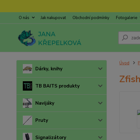
O nás
Jak nakupovat
Obchodní podmínky
Fotogalerie
Úvod
P
Dárky, knihy
Zfis
TB BAITS produkty
Navijáky
Pruty
Signalizátory