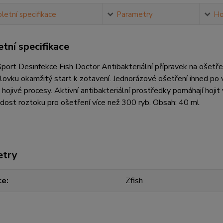
etní specifikace
Parametry
Ho
tní specifikace
Sport Desinfekce Fish Doctor Antibakteriální přípravek na ošetř
ovku okamžitý start k zotavení. Jednorázové ošetření ihned po v
 hojivé procesy. Aktivní antibakteriální prostředky pomáhají hoji
dost roztoku pro ošetření více než 300 ryb. Obsah: 40 ml
etry
ce
Zfish