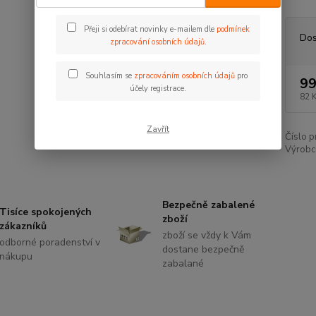
Přeji si odebírat novinky e-mailem dle
podmínek
Dos
zpracování osobních údajů
.
Souhlasím se
zpracováním osobních údajů
pro
99
účely registrace.
82 
Zavřít
Číslo p
Výrobc
Bezpečně zabalené
Tisíce spokojených
zboží
zákazníků
zboží se vždy k Vám
odborné poradenství v
dostane bezpečně
nákupu
zabalané