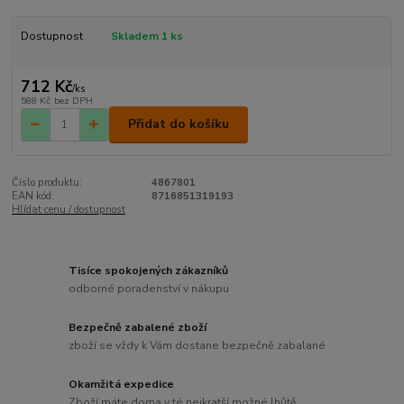
Dostupnost
Skladem 1 ks
712 Kč
/
ks
588 Kč
bez DPH
Přidat do košíku
Číslo produktu:
4867801
EAN kód:
8716851319193
Hlídat cenu / dostupnost
Tisíce spokojených zákazníků
odborné poradenství v nákupu
Bezpečně zabalené zboží
zboží se vždy k Vám dostane bezpečně zabalané
Okamžitá expedice
Zboží máte doma v té nejkratší možné lhůtě