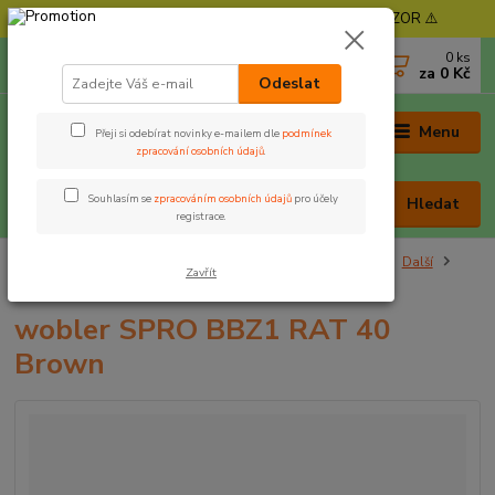
⚠️ POZOR - Objednávky expedujeme od 11. 8. - POZOR ⚠️
0
ks
+420 605 030 403
za
0 Kč
(Po-Pá, 9-17 hod. , So 9-12 hod.)
Odeslat
Menu
Přeji si odebírat novinky e-mailem dle
podmínek
zpracování osobních údajů
.
Souhlasím se
zpracováním osobních údajů
pro účely
Hledat
registrace.
Úvod
Nástrahy a krmení
Vláčecí nástrahy
Woblery
Další
Zavřít
wobler SPRO BBZ1 RAT 40 Brown
wobler SPRO BBZ1 RAT 40
Brown