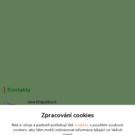
Kontakty
Jana Křepelková
+420 605 030 403
Zpracování cookies
(Po-Pá, 9-17 hod. , So 9-12 hod.)
Náš e-shop a partneři potřebují Váš
souhlas
s použitím souborů
info@rybarkrepelkova.cz
cookies, aby Vám mohli zobrazovat informace týkající se Vašich
zájmů.