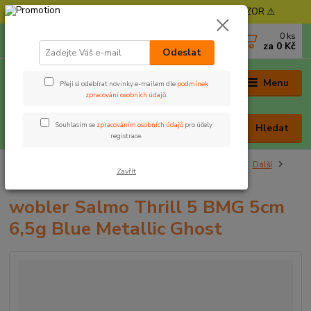
⚠️ POZOR - Objednávky expedujeme od 11. 8. - POZOR ⚠️
0
ks
+420 605 030 403
za
0 Kč
(Po-Pá, 9-17 hod. , So 9-12 hod.)
Odeslat
Menu
Přeji si odebírat novinky e-mailem dle
podmínek
zpracování osobních údajů
.
Souhlasím se
zpracováním osobních údajů
pro účely
Hledat
registrace.
Úvod
Nástrahy a krmení
Vláčecí nástrahy
Woblery
Další
Zavřít
wobler Salmo Thrill 5 BMG 5cm 6,5g Blue Metallic Ghost
wobler Salmo Thrill 5 BMG 5cm
6,5g Blue Metallic Ghost