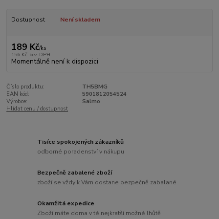
Dostupnost
Není skladem
189 Kč
/
ks
156 Kč
bez DPH
Momentálně není k dispozici
Číslo produktu:
TH5BMG
EAN kód:
5901812054524
Výrobce:
Salmo
Hlídat cenu / dostupnost
Tisíce spokojených zákazníků
odborné poradenství v nákupu
Bezpečně zabalené zboží
zboží se vždy k Vám dostane bezpečně zabalané
Okamžitá expedice
Zboží máte doma v té nejkratší možné lhůtě