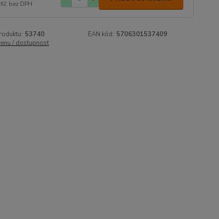
 Kč
bez DPH
roduktu:
53740
EAN kód:
5706301537409
cenu / dostupnost