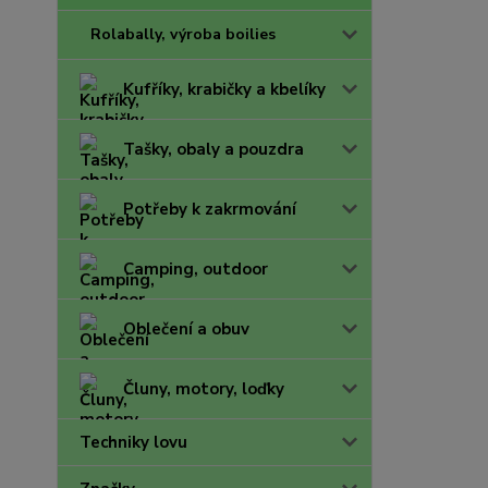
Rolabally, výroba boilies
Kufříky, krabičky a kbelíky
Tašky, obaly a pouzdra
Potřeby k zakrmování
Camping, outdoor
Oblečení a obuv
Čluny, motory, loďky
Techniky lovu