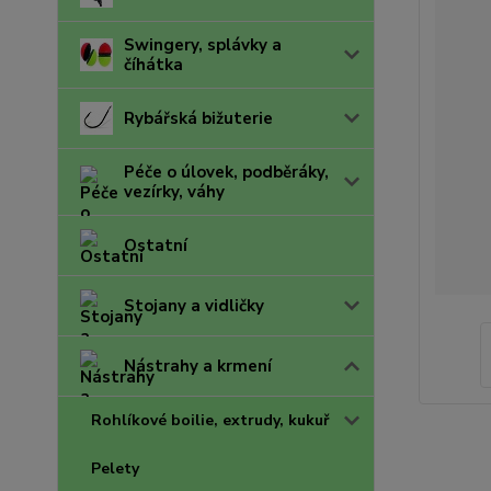
Swingery, splávky a
číhátka
Rybářská bižuterie
Péče o úlovek, podběráky,
vezírky, váhy
Ostatní
Stojany a vidličky
Nástrahy a krmení
Rohlíkové boilie, extrudy, kukuř
Pelety