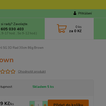
Přihlášení
 si rady? Zavolejte.
0
ks
 605 030 403
za
0 Kč
, 9-17 hod. , So 9-12 hod.)
š SG 3D Rad 30cm 86g Brown
rown
Ohodnotit produkt
tupnost
Skladem 5 ks
9 Kč
/
ks
Přidat do košíku