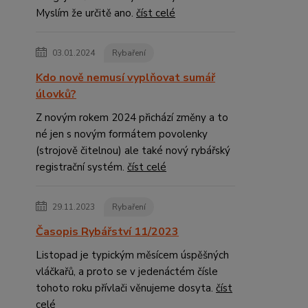
Myslím že určitě ano.
číst celé
03.01.2024
Rybaření
Kdo nově nemusí vyplňovat sumář
úlovků?
Z novým rokem 2024 přichází změny a to
né jen s novým formátem povolenky
(strojově čitelnou) ale také nový rybářský
registrační systém.
číst celé
29.11.2023
Rybaření
Časopis Rybářství 11/2023
Listopad je typickým měsícem úspěšných
vláčkařů, a proto se v jedenáctém čísle
tohoto roku přívlači věnujeme dosyta.
číst
celé