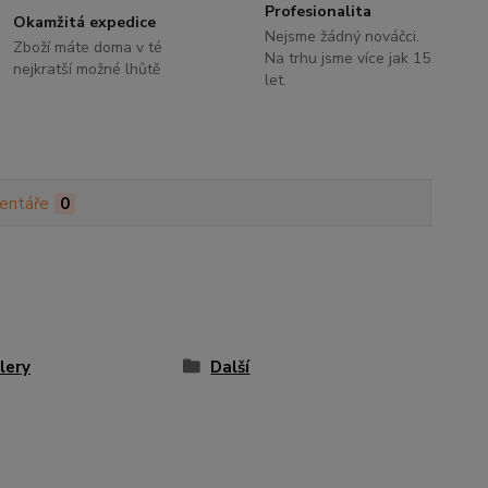
Profesionalita
Okamžitá expedice
Nejsme žádný nováčci.
Zboží máte doma v té
Na trhu jsme více jak 15
nejkratší možné lhůtě
let.
entáře
0
lery
Další