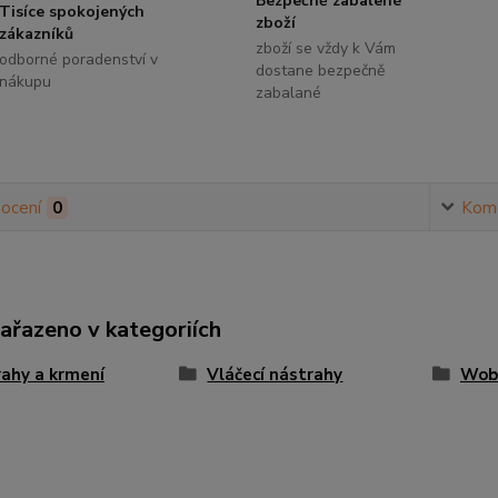
Bezpečně zabalené
Tisíce spokojených
zboží
zákazníků
zboží se vždy k Vám
odborné poradenství v
dostane bezpečně
nákupu
zabalané
ocení
0
Kom
zařazeno v kategoriích
ahy a krmení
Vláčecí nástrahy
Wob