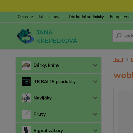
O nás
Jak nakupovat
Obchodní podmínky
Fotogalerie
Úvod
N
Dárky, knihy
wobl
TB BAITS produkty
Navijáky
Pruty
Signalizátory