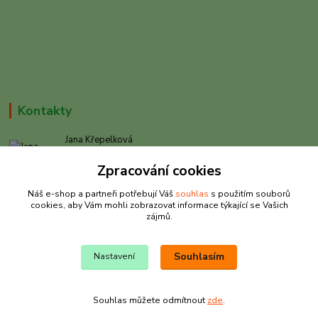
Kontakty
Jana Křepelková
+420 605 030 403
Zpracování cookies
(Po-Pá, 9-17 hod. , So 9-12 hod.)
Náš e-shop a partneři potřebují Váš
souhlas
s použitím souborů
info@rybarkrepelkova.cz
cookies, aby Vám mohli zobrazovat informace týkající se Vašich
zájmů.
Souhlasím
Nastavení
© Copyright Jana Křepelková 2023
Souhlas můžete odmítnout
zde
.
Vytvořeno na
Eshop-rychle.cz