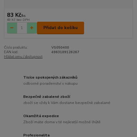
83 Kč
/
ks
69 Kč
bez DPH
Přidat do košíku
Číslo produktu:
VS050400
EAN kód:
4963189126267
Hlídat cenu / dostupnost
Tisíce spokojených zákazníků
odborné poradenství v nákupu
Bezpečně zabalené zboží
zboží se vždy k Vám dostane bezpečně zabalané
Okamžitá expedice
Zboží máte doma v té nejkratší možné lhůtě
Profesionalita