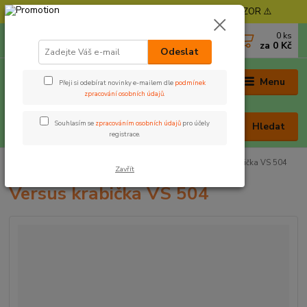
⚠️ POZOR - Objednávky expedujeme od 11. 8. - POZOR ⚠️
0
ks
+420 605 030 403
za
0 Kč
(Po-Pá, 9-17 hod. , So 9-12 hod.)
Odeslat
Menu
Přeji si odebírat novinky e-mailem dle
podmínek
zpracování osobních údajů
.
Souhlasím se
zpracováním osobních údajů
pro účely
Hledat
registrace.
Úvod
Kufříky, krabičky a kbelíky
Krabičky
Versus krabička VS 504
Zavřít
Versus krabička VS 504