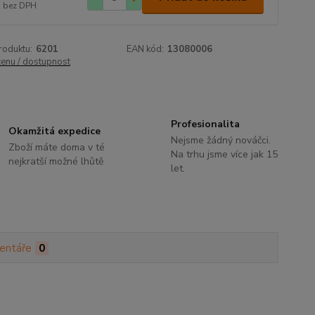
bez DPH
roduktu:
6201
EAN kód:
13080006
cenu / dostupnost
Profesionalita
Okamžitá expedice
Nejsme žádný nováčci.
Zboží máte doma v té
Na trhu jsme více jak 15
nejkratší možné lhůtě
let.
entáře
0