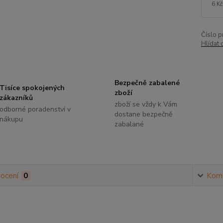
6 Kč
Číslo p
Hlídat 
Bezpečně zabalené
Tisíce spokojených
zboží
zákazníků
zboží se vždy k Vám
odborné poradenství v
dostane bezpečně
nákupu
zabalané
ocení
0
Kom