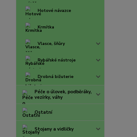
Hotové návazce
Krmítka
Vlasce, šňůry
Rybářské nástroje
Drobná bižuterie
Péče o úlovek, podběráky,
vezírky, váhy
Ostatní
Stojany a vidličky