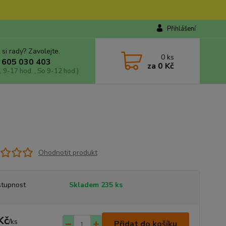
Přihlášení
 si rady? Zavolejte.
0
ks
 605 030 403
za
0 Kč
, 9-17 hod. , So 9-12 hod.)
Ohodnotit produkt
tupnost
Skladem 235 ks
Kč
/
ks
Přidat do košíku