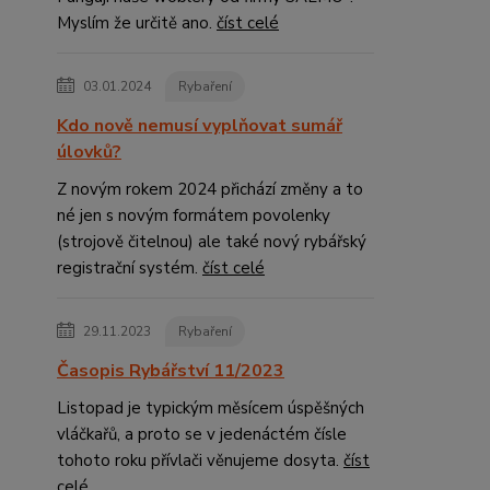
Myslím že určitě ano.
číst celé
03.01.2024
Rybaření
Kdo nově nemusí vyplňovat sumář
úlovků?
Z novým rokem 2024 přichází změny a to
né jen s novým formátem povolenky
(strojově čitelnou) ale také nový rybářský
registrační systém.
číst celé
29.11.2023
Rybaření
Časopis Rybářství 11/2023
Listopad je typickým měsícem úspěšných
vláčkařů, a proto se v jedenáctém čísle
tohoto roku přívlači věnujeme dosyta.
číst
celé