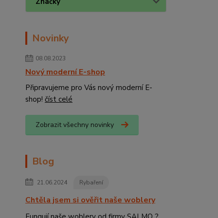
Značky
Novinky
08.08.2023
Nový moderní E-shop
Připravujeme pro Vás nový moderní E-
shop!
číst celé
Zobrazit všechny novinky
Blog
21.06.2024
Rybaření
Chtěla jsem si ověřit naše woblery
Fungují naše woblery od firmy SALMO ?