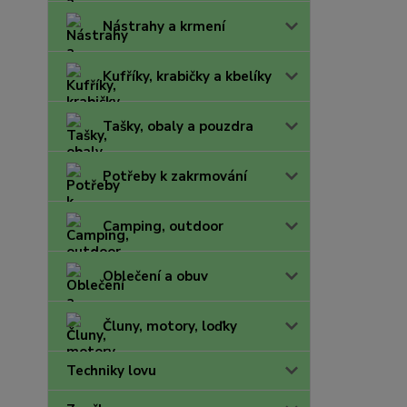
Nástrahy a krmení
Kufříky, krabičky a kbelíky
Tašky, obaly a pouzdra
Potřeby k zakrmování
Camping, outdoor
Oblečení a obuv
Čluny, motory, loďky
Techniky lovu