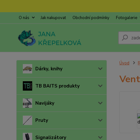
O nás
Jak nakupovat
Obchodní podmínky
Fotogalerie
Úvod
R
Dárky, knihy
Vent
TB BAITS produkty
Navijáky
Pruty
Signalizátory