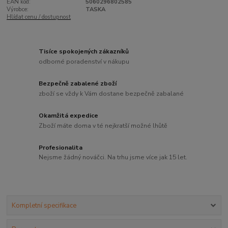
EAN kód:
5060296802585
Výrobce:
TASKA
Hlídat cenu / dostupnost
Tisíce spokojených zákazníků
odborné poradenství v nákupu
Bezpečně zabalené zboží
zboží se vždy k Vám dostane bezpečně zabalané
Okamžitá expedice
Zboží máte doma v té nejkratší možné lhůtě
Profesionalita
Nejsme žádný nováčci. Na trhu jsme více jak 15 let.
Kompletní specifikace