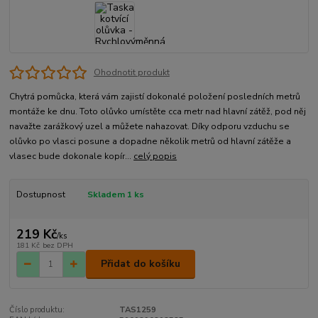
Ohodnotit produkt
Chytrá pomůcka, která vám zajistí dokonalé položení posledních metrů
montáže ke dnu. Toto olůvko umístěte cca metr nad hlavní zátěž, pod něj
navažte zarážkový uzel a můžete nahazovat. Díky odporu vzduchu se
olůvko po vlasci posune a dopadne několik metrů od hlavní zátěže a
vlasec bude dokonale kopír...
celý popis
Dostupnost
Skladem 1 ks
219 Kč
/
ks
181 Kč
bez DPH
Přidat do košíku
Číslo produktu:
TAS1259