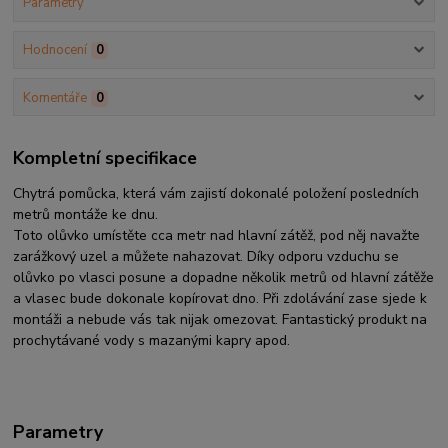
Parametry
Hodnocení
0
Komentáře
0
Kompletní specifikace
Chytrá pomůcka, která vám zajistí dokonalé položení posledních
metrů montáže ke dnu.
Toto olůvko umístěte cca metr nad hlavní zátěž, pod něj navažte
zarážkový uzel a můžete nahazovat. Díky odporu vzduchu se
olůvko po vlasci posune a dopadne několik metrů od hlavní zátěže
a vlasec bude dokonale kopírovat dno. Při zdolávání zase sjede k
montáži a nebude vás tak nijak omezovat. Fantastický produkt na
prochytávané vody s mazanými kapry apod.
Parametry