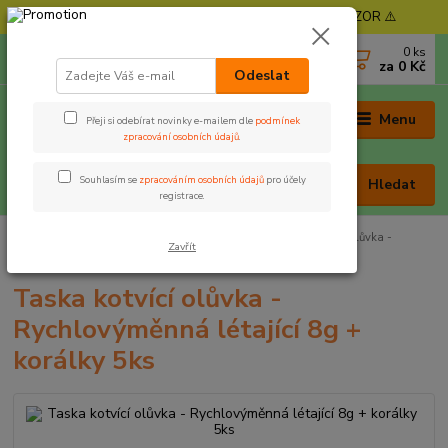
⚠️ POZOR - Objednávky expedujeme od 11. 8. - POZOR ⚠️
0
ks
+420 605 030 403
za
0 Kč
(Po-Pá, 9-17 hod. , So 9-12 hod.)
Odeslat
Menu
Přeji si odebírat novinky e-mailem dle
podmínek
zpracování osobních údajů
.
Souhlasím se
zpracováním osobních údajů
pro účely
Hledat
registrace.
Úvod
Rybářská bižuterie
Olova, zátěže
Taska kotvící olůvka -
Zavřít
Rychlovýměnná létající 8g + korálky 5ks
Taska kotvící olůvka -
Rychlovýměnná létající 8g +
korálky 5ks