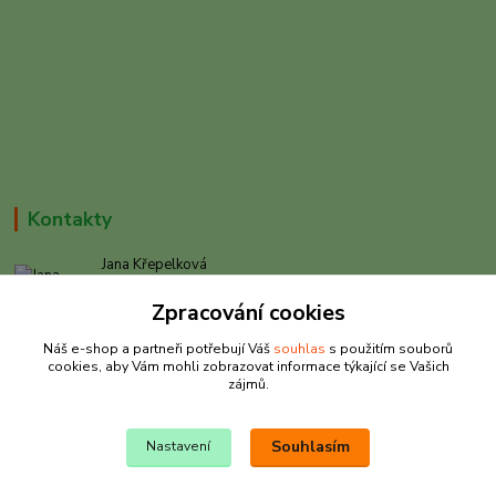
Kontakty
Jana Křepelková
+420 605 030 403
Zpracování cookies
(Po-Pá, 9-17 hod. , So 9-12 hod.)
Náš e-shop a partneři potřebují Váš
souhlas
s použitím souborů
info@rybarkrepelkova.cz
cookies, aby Vám mohli zobrazovat informace týkající se Vašich
zájmů.
Souhlasím
Nastavení