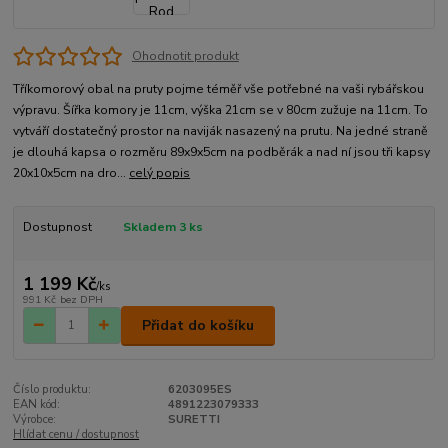
Ohodnotit produkt
Tříkomorový obal na pruty pojme téměř vše potřebné na vaši rybářskou
výpravu. Šířka komory je 11cm, výška 21cm se v 80cm zužuje na 11cm. To
vytváří dostatečný prostor na naviják nasazený na prutu. Na jedné straně
je dlouhá kapsa o rozměru 89x9x5cm na podběrák a nad ní jsou tři kapsy
20x10x5cm na dro...
celý popis
Dostupnost
Skladem 3 ks
1 199 Kč
/
ks
991 Kč
bez DPH
Přidat do košíku
Číslo produktu:
6203095ES
EAN kód:
4891223079333
Výrobce:
SURETTI
Hlídat cenu / dostupnost