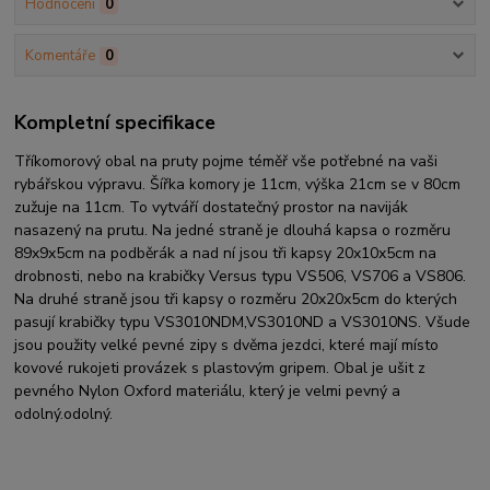
Hodnocení
0
Komentáře
0
Kompletní specifikace
Tříkomorový obal na pruty pojme téměř vše potřebné na vaši
rybářskou výpravu. Šířka komory je 11cm, výška 21cm se v 80cm
zužuje na 11cm. To vytváří dostatečný prostor na naviják
nasazený na prutu. Na jedné straně je dlouhá kapsa o rozměru
89x9x5cm na podběrák a nad ní jsou tři kapsy 20x10x5cm na
drobnosti, nebo na krabičky Versus typu VS506, VS706 a VS806.
Na druhé straně jsou tři kapsy o rozměru 20x20x5cm do kterých
pasují krabičky typu VS3010NDM,VS3010ND a VS3010NS. Všude
jsou použity velké pevné zipy s dvěma jezdci, které mají místo
kovové rukojeti provázek s plastovým gripem. Obal je ušit z
pevného Nylon Oxford materiálu, který je velmi pevný a
odolný.odolný.