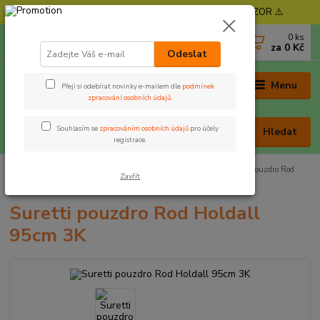
⚠️ POZOR - Objednávky expedujeme od 11. 8. - POZOR ⚠️
0
ks
+420 605 030 403
za
0 Kč
(Po-Pá, 9-17 hod. , So 9-12 hod.)
Odeslat
Menu
Přeji si odebírat novinky e-mailem dle
podmínek
zpracování osobních údajů
.
Souhlasím se
zpracováním osobních údajů
pro účely
Hledat
registrace.
Úvod
Tašky, obaly a pouzdra
Obaly na pruty
Suretti pouzdro Rod
Zavřít
Holdall 95cm 3K
Suretti pouzdro Rod Holdall
95cm 3K