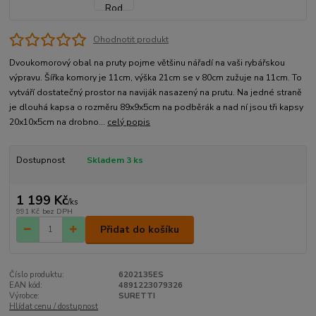
Ohodnotit produkt
Dvoukomorový obal na pruty pojme většinu nářadí na vaši rybářskou
výpravu. Šířka komory je 11cm, výška 21cm se v 80cm zužuje na 11cm. To
vytváří dostatečný prostor na naviják nasazený na prutu. Na jedné straně
je dlouhá kapsa o rozměru 89x9x5cm na podběrák a nad ní jsou tři kapsy
20x10x5cm na drobno...
celý popis
Dostupnost
Skladem 3 ks
1 199 Kč
/
ks
991 Kč
bez DPH
Přidat do košíku
Číslo produktu:
6202135ES
EAN kód:
4891223079326
Výrobce:
SURETTI
Hlídat cenu / dostupnost