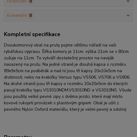
Hodnocení
0
Komentáře
0
Kompletní specifikace
Dvoukomorový obal na pruty pojme většinu nářadí na vaši
rybářskou výpravu. Šířka komory je 11cm, výška 21cm se v 80cm
zužuje na 11cm. To vytváří dostatečný prostor na naviják
nasazený na prutu. Na jedné straně je dlouhá kapsa o rozměru
89x9x5cm na podběrák a nad ní jsou tři kapsy 20x10x5cm na
drobnosti, nebo na krabičky Versus typu VS506, VS706 a VS806.
Na druhé straně jsou tři kapsy o rozměru 20x20x5cm do kterých
pasují krabičky typu VS3010NDM,VS3010ND a VS3010NS. Všude
jsou použity velké pevné zipy s dvěma jezdci, které mají místo
kovové rukojeti provázek s plastovým gripem. Obal je ušit z
pevného Nylon Oxford materiálu, který je velmi pevný a odolný.