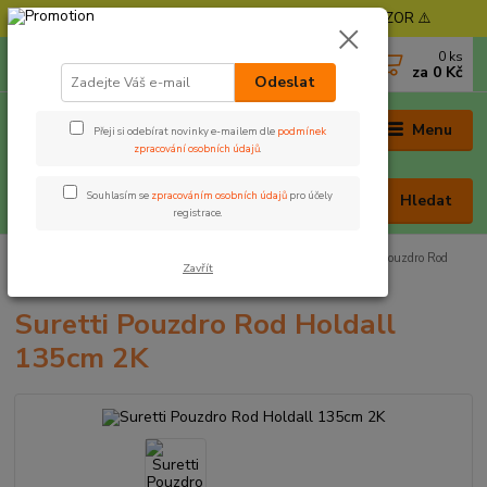
⚠️ POZOR - Objednávky expedujeme od 11. 8. - POZOR ⚠️
0
ks
+420 605 030 403
za
0 Kč
(Po-Pá, 9-17 hod. , So 9-12 hod.)
Odeslat
Menu
Přeji si odebírat novinky e-mailem dle
podmínek
zpracování osobních údajů
.
Souhlasím se
zpracováním osobních údajů
pro účely
Hledat
registrace.
Úvod
Tašky, obaly a pouzdra
Obaly na pruty
Suretti Pouzdro Rod
Zavřít
Holdall 135cm 2K
Suretti Pouzdro Rod Holdall
135cm 2K