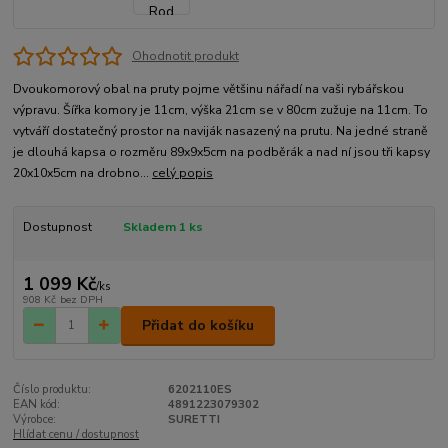
Ohodnotit produkt
Dvoukomorový obal na pruty pojme většinu nářadí na vaši rybářskou
výpravu. Šířka komory je 11cm, výška 21cm se v 80cm zužuje na 11cm. To
vytváří dostatečný prostor na naviják nasazený na prutu. Na jedné straně
je dlouhá kapsa o rozměru 89x9x5cm na podběrák a nad ní jsou tři kapsy
20x10x5cm na drobno...
celý popis
Dostupnost
Skladem 1 ks
1 099 Kč
/
ks
908 Kč
bez DPH
Přidat do košíku
Číslo produktu:
6202110ES
EAN kód:
4891223079302
Výrobce:
SURETTI
Hlídat cenu / dostupnost