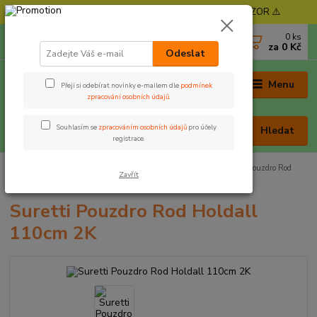
⚠️ POZOR - Objednávky expedujeme od 11. 8. - POZOR ⚠️
0
ks
+420 605 030 403
za
0 Kč
(Po-Pá, 9-17 hod. , So 9-12 hod.)
Odeslat
Menu
Přeji si odebírat novinky e-mailem dle
podmínek
zpracování osobních údajů
.
Souhlasím se
zpracováním osobních údajů
pro účely
Hledat
registrace.
Úvod
Tašky, obaly a pouzdra
Obaly na pruty
Suretti Pouzdro Rod
Zavřít
Holdall 110cm 2K
Suretti Pouzdro Rod Holdall
110cm 2K