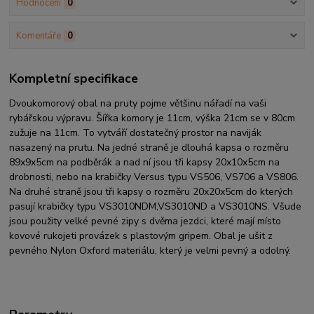
Hodnocení
0
Komentáře
0
Kompletní specifikace
Dvoukomorový obal na pruty pojme většinu nářadí na vaši
rybářskou výpravu. Šířka komory je 11cm, výška 21cm se v 80cm
zužuje na 11cm. To vytváří dostatečný prostor na naviják
nasazený na prutu. Na jedné straně je dlouhá kapsa o rozměru
89x9x5cm na podběrák a nad ní jsou tři kapsy 20x10x5cm na
drobnosti, nebo na krabičky Versus typu VS506, VS706 a VS806.
Na druhé straně jsou tři kapsy o rozměru 20x20x5cm do kterých
pasují krabičky typu VS3010NDM,VS3010ND a VS3010NS. Všude
jsou použity velké pevné zipy s dvěma jezdci, které mají místo
kovové rukojeti provázek s plastovým gripem. Obal je ušit z
pevného Nylon Oxford materiálu, který je velmi pevný a odolný.