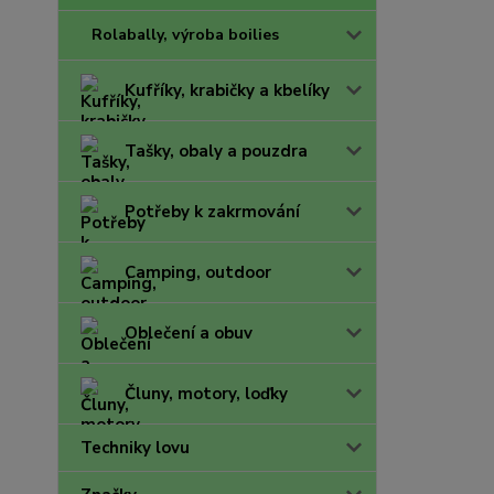
Rolabally, výroba boilies
Kufříky, krabičky a kbelíky
Tašky, obaly a pouzdra
Potřeby k zakrmování
Camping, outdoor
Oblečení a obuv
Čluny, motory, loďky
Techniky lovu