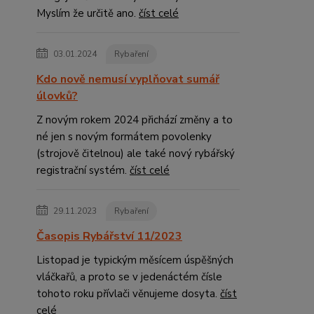
Myslím že určitě ano.
číst celé
03.01.2024
Rybaření
Kdo nově nemusí vyplňovat sumář
úlovků?
Z novým rokem 2024 přichází změny a to
né jen s novým formátem povolenky
(strojově čitelnou) ale také nový rybářský
registrační systém.
číst celé
29.11.2023
Rybaření
Časopis Rybářství 11/2023
Listopad je typickým měsícem úspěšných
vláčkařů, a proto se v jedenáctém čísle
tohoto roku přívlači věnujeme dosyta.
číst
celé