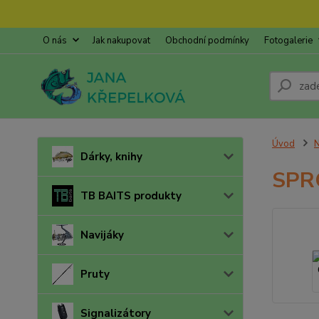
O nás
Jak nakupovat
Obchodní podmínky
Fotogalerie
Úvod
N
Dárky, knihy
SPR
TB BAITS produkty
Navijáky
Pruty
Signalizátory