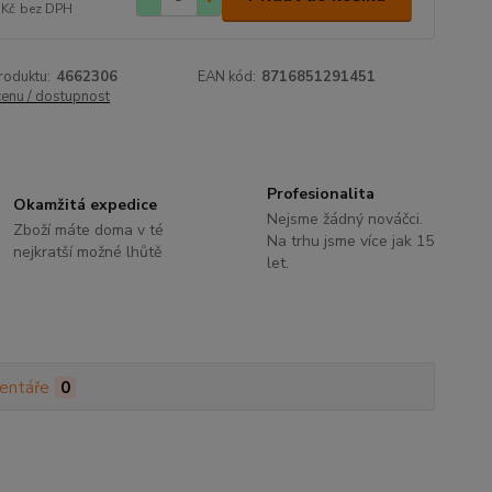
 Kč
bez DPH
roduktu:
4662306
EAN kód:
8716851291451
cenu / dostupnost
Profesionalita
Okamžitá expedice
Nejsme žádný nováčci.
Zboží máte doma v té
Na trhu jsme více jak 15
nejkratší možné lhůtě
let.
entáře
0