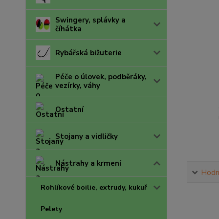
Swingery, splávky a
číhátka
Rybářská bižuterie
Péče o úlovek, podběráky,
vezírky, váhy
Ostatní
Stojany a vidličky
Nástrahy a krmení
Hodn
Rohlíkové boilie, extrudy, kukuř
Pelety