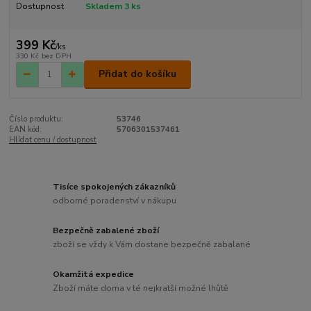
Dostupnost
Skladem 3 ks
399 Kč
/
ks
330 Kč
bez DPH
Přidat do košíku
Číslo produktu:
53746
EAN kód:
5706301537461
Hlídat cenu / dostupnost
Tisíce spokojených zákazníků
odborné poradenství v nákupu
Bezpečně zabalené zboží
zboží se vždy k Vám dostane bezpečně zabalané
Okamžitá expedice
Zboží máte doma v té nejkratší možné lhůtě