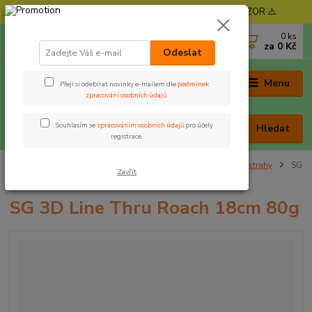
⚠️ POZOR - Objednávky expedujeme od 11. 8. - POZOR ⚠️
0
ks
+420 605 030 403
za
0 Kč
(Po-Pá, 9-17 hod. , So 9-12 hod.)
Odeslat
Menu
Přeji si odebírat novinky e-mailem dle
podmínek
zpracování osobních údajů
.
Souhlasím se
zpracováním osobních údajů
pro účely
Hledat
registrace.
Úvod
Nástrahy a krmení
Vláčecí nástrahy
Gumové nástrahy
SG
Zavřít
3D Line Thru Roach 18cm 80g
SG 3D Line Thru Roach 18cm 80g