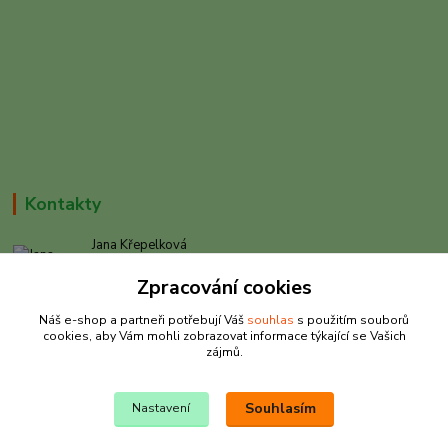
Kontakty
Jana Křepelková
+420 605 030 403
Zpracování cookies
(Po-Pá, 9-17 hod. , So 9-12 hod.)
Náš e-shop a partneři potřebují Váš
souhlas
s použitím souborů
info@rybarkrepelkova.cz
cookies, aby Vám mohli zobrazovat informace týkající se Vašich
zájmů.
Souhlasím
Nastavení