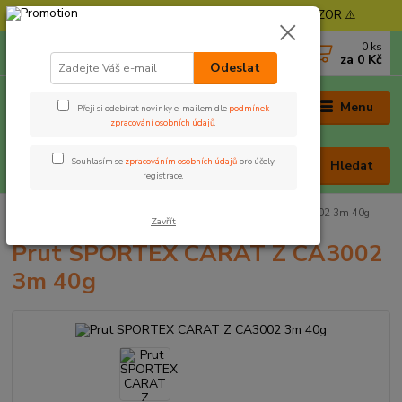
⚠️ POZOR - Objednávky expedujeme od 11. 8. - POZOR ⚠️
0
ks
+420 605 030 403
za
0 Kč
(Po-Pá, 9-17 hod. , So 9-12 hod.)
Odeslat
Menu
Přeji si odebírat novinky e-mailem dle
podmínek
zpracování osobních údajů
.
Souhlasím se
zpracováním osobních údajů
pro účely
Hledat
registrace.
Úvod
Pruty
Přívlačové
Prut SPORTEX CARAT Z CA3002 3m 40g
Zavřít
Prut SPORTEX CARAT Z CA3002
3m 40g