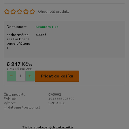
Ohodnotit produkt
Dostupnost
Skladem 1 ks
nadrozměrná
400 Kč
zásilka k ceně
bude přičteno
+
6 947 Kč
/
ks
5 741 Kč
bez DPH
Přidat do košíku
Číslo produktu:
CA3002
EAN kód:
4048855225809
Výrobce:
SPORTEX
Hlídat cenu / dostupnost
Tisíce spokojených zákazníků