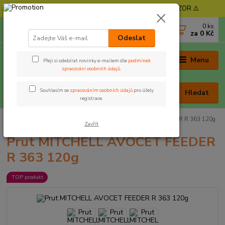
⚠️ POZOR - Objednávky expedujeme od 11. 8. - POZOR ⚠️
0
ks
+420 605 030 403
za
0 Kč
(Po-Pá, 9-17 hod. , So 9-12 hod.)
Odeslat
Menu
Přeji si odebírat novinky e-mailem dle
podmínek
zpracování osobních údajů
.
Souhlasím se
zpracováním osobních údajů
pro účely
Hledat
registrace.
Úvod
Pruty
Feederové
Prut MITCHELL AVOCET FEEDER R 363 120g
Zavřít
Prut MITCHELL AVOCET FEEDER
R 363 120g
TOP produkt