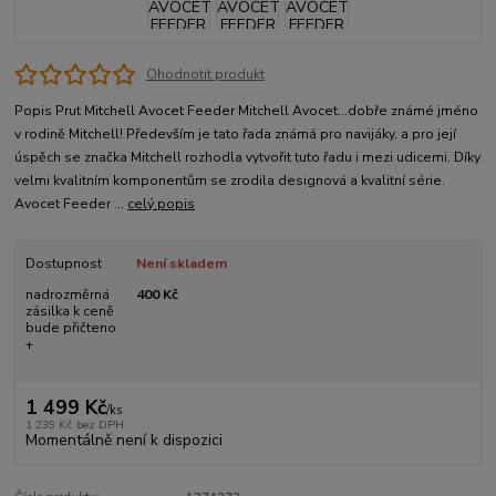
Ohodnotit produkt
Popis Prut Mitchell Avocet Feeder Mitchell Avocet...dobře známé jméno
v rodině Mitchell! Především je tato řada známá pro navijáky, a pro její
úspěch se značka Mitchell rozhodla vytvořit tuto řadu i mezi udicemi. Díky
velmi kvalitním komponentům se zrodila designová a kvalitní série.
Avocet Feeder ...
celý popis
Dostupnost
Není skladem
nadrozměrná
400 Kč
zásilka k ceně
bude přičteno
+
1 499 Kč
/
ks
1 239 Kč
bez DPH
Momentálně není k dispozici