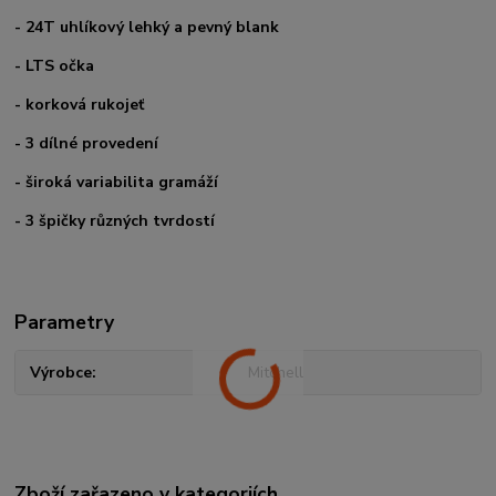
- 24T uhlíkový lehký a pevný blank
- LTS očka
- korková rukojeť
- 3 dílné provedení
- široká variabilita gramáží
- 3 špičky různých tvrdostí
Parametry
Výrobce
Mitchell
Zboží zařazeno v kategoriích