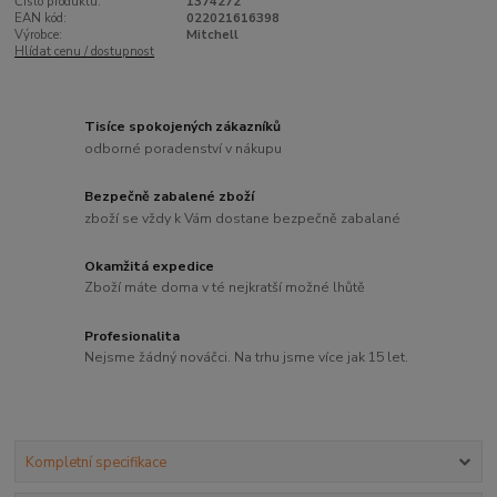
Číslo produktu:
1374272
EAN kód:
022021616398
Výrobce:
Mitchell
Hlídat cenu / dostupnost
Tisíce spokojených zákazníků
odborné poradenství v nákupu
Bezpečně zabalené zboží
zboží se vždy k Vám dostane bezpečně zabalané
Okamžitá expedice
Zboží máte doma v té nejkratší možné lhůtě
Profesionalita
Nejsme žádný nováčci. Na trhu jsme více jak 15 let.
Kompletní specifikace