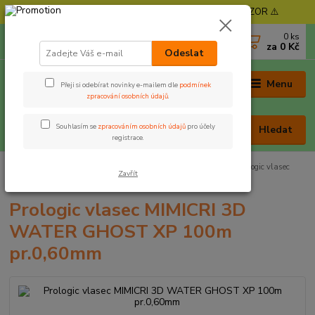
⚠️ POZOR - Objednávky expedujeme od 11. 8. - POZOR ⚠️
0
ks
+420 605 030 403
za
0 Kč
(Po-Pá, 9-17 hod. , So 9-12 hod.)
Odeslat
Menu
Přeji si odebírat novinky e-mailem dle
podmínek
zpracování osobních údajů
.
Souhlasím se
zpracováním osobních údajů
pro účely
Hledat
registrace.
Úvod
Rybářská bižuterie
Vlasce, šňůry
Vlasce
Prologic vlasec
Zavřít
MIMICRI 3D WATER GHOST XP 100m pr.0,60mm
Prologic vlasec MIMICRI 3D
WATER GHOST XP 100m
pr.0,60mm