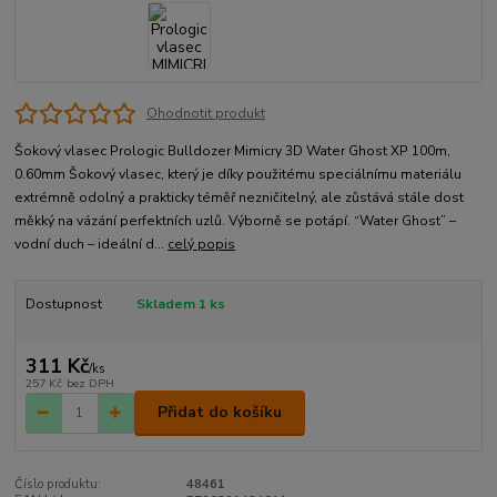
Ohodnotit produkt
Šokový vlasec Prologic Bulldozer Mimicry 3D Water Ghost XP 100m,
0.60mm Šokový vlasec, který je díky použitému speciálnímu materiálu
extrémně odolný a prakticky téměř nezničitelný, ale zůstává stále dost
měkký na vázání perfektních uzlů. Výborně se potápí. “Water Ghost” –
vodní duch – ideální d...
celý popis
Dostupnost
Skladem 1 ks
311 Kč
/
ks
257 Kč
bez DPH
Přidat do košíku
Číslo produktu:
48461