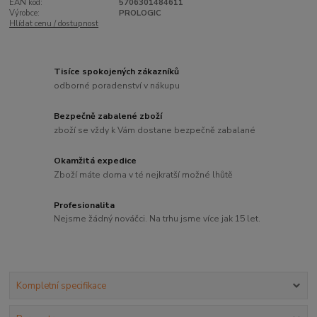
EAN kód:
5706301484611
Výrobce:
PROLOGIC
Hlídat cenu / dostupnost
Tisíce spokojených zákazníků
odborné poradenství v nákupu
Bezpečně zabalené zboží
zboží se vždy k Vám dostane bezpečně zabalané
Okamžitá expedice
Zboží máte doma v té nejkratší možné lhůtě
Profesionalita
Nejsme žádný nováčci. Na trhu jsme více jak 15 let.
Kompletní specifikace