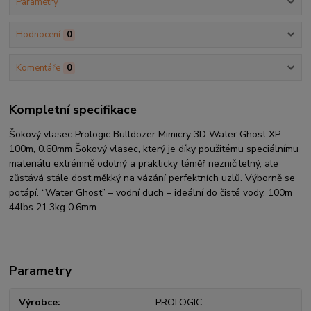
Parametry
Hodnocení
0
Komentáře
0
Kompletní specifikace
Šokový vlasec Prologic Bulldozer Mimicry 3D Water Ghost XP
100m, 0.60mm Šokový vlasec, který je díky použitému speciálnímu
materiálu extrémně odolný a prakticky téměř nezničitelný, ale
zůstává stále dost měkký na vázání perfektních uzlů. Výborně se
potápí. “Water Ghost” – vodní duch – ideální do čisté vody. 100m
44lbs 21.3kg 0.6mm
Parametry
Výrobce
PROLOGIC