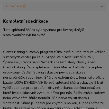
Komentáře
0
Kompletní specifikace
Tato splétaná šňůra byla vyvinuta pro lov nejsilnější
sladkovodních ryb na světě.
Giants Fishing sumcový program získal skvělou reputaci ve většině
sumcových center po celé Evropě. Velcí lovci sumců v Itálii,
Španělsku, Francii nebo Německu nešetří slovy chvály a věří
Giants Fishing. Řada splétaných šňůr Master Catfish line je plně
uspokojuje. Catfish Strong vykazuje pevnost a sílu za
nejnáročnějších podmínek. Šňůra je extrémně utažená, její profil je
kulatý. 100% DYNEEMA® fíbrová splétaná šňůra vykazuje 5 krát
vyšší odolnost proti prodření díky několikanásobnému potažení,
které bylo exklusivně vyvinuto přímo pro nás. Skály, mušle, kořeny
nebo větve této šňůře neublíží. Bílá barva zajistí dobrou
viditelnost. Šňůra je ideální pro chytání s bójkou, z lodě i přímo ze
břehu, dá se také využít pro upevnění kotvy. Catfish Strong je