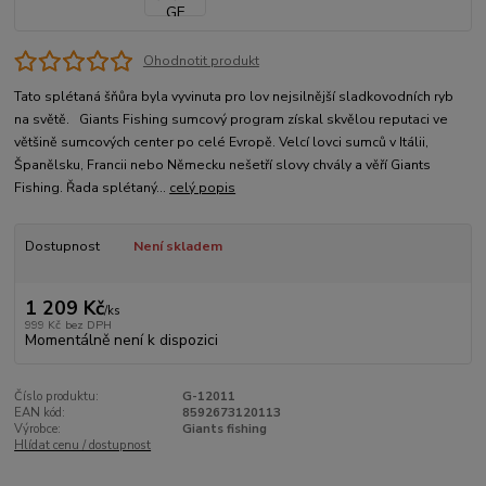
Ohodnotit produkt
Tato splétaná šňůra byla vyvinuta pro lov nejsilnější sladkovodních ryb
na světě. Giants Fishing sumcový program získal skvělou reputaci ve
většině sumcových center po celé Evropě. Velcí lovci sumců v Itálii,
Španělsku, Francii nebo Německu nešetří slovy chvály a věří Giants
Fishing. Řada splétaný...
celý popis
Dostupnost
Není skladem
1 209 Kč
/
ks
999 Kč
bez DPH
Momentálně není k dispozici
Číslo produktu:
G-12011
EAN kód:
8592673120113
Výrobce:
Giants fishing
Hlídat cenu / dostupnost