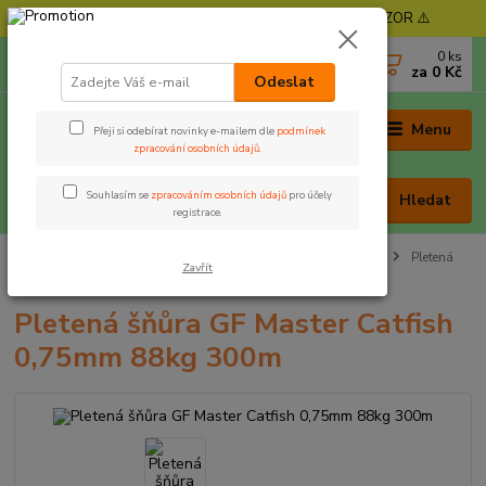
⚠️ POZOR - Objednávky expedujeme od 11. 8. - POZOR ⚠️
0
ks
+420 605 030 403
za
0 Kč
(Po-Pá, 9-17 hod. , So 9-12 hod.)
Odeslat
Menu
Přeji si odebírat novinky e-mailem dle
podmínek
zpracování osobních údajů
.
Souhlasím se
zpracováním osobních údajů
pro účely
Hledat
registrace.
Úvod
Rybářská bižuterie
Vlasce, šňůry
Splétané šnůry
Pletená
Zavřít
šňůra GF Master Catfish 0,75mm 88kg 300m
Pletená šňůra GF Master Catfish
0,75mm 88kg 300m