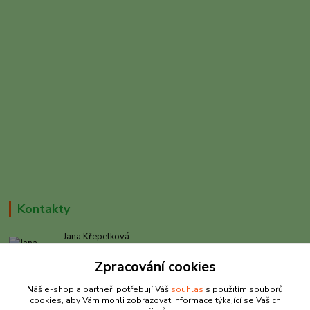
Kontakty
Jana Křepelková
+420 605 030 403
Zpracování cookies
(Po-Pá, 9-17 hod. , So 9-12 hod.)
Náš e-shop a partneři potřebují Váš
souhlas
s použitím souborů
info@rybarkrepelkova.cz
cookies, aby Vám mohli zobrazovat informace týkající se Vašich