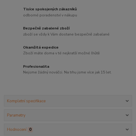
Tisíce spokojených zákazníků
odborné poradenství v nákupu
Bezpečně zabalené zboží
zboží se vždy k Vám dostane bezpečně zabalané
Okamžitá expedice
Zboží máte doma v té nejkratší možné lhůtě
Profesionalita
Nejsme žádný nováčci. Na trhu jsme více jak 15 let.
Kompletní specifikace
Parametry
Hodnocení
0