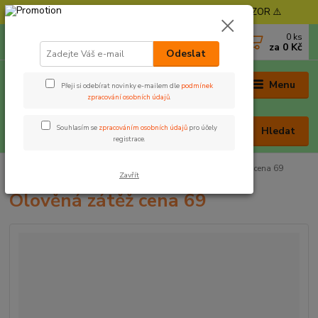
⚠️ POZOR - Objednávky expedujeme od 11. 8. - POZOR ⚠️
0
ks
+420 605 030 403
za
0 Kč
(Po-Pá, 9-17 hod. , So 9-12 hod.)
Odeslat
Menu
Přeji si odebírat novinky e-mailem dle
podmínek
zpracování osobních údajů
.
Souhlasím se
zpracováním osobních údajů
pro účely
Hledat
registrace.
Úvod
Rybářská bižuterie
Olova, zátěže
Olověná zátěž cena 69
Zavřít
Olověná zátěž cena 69