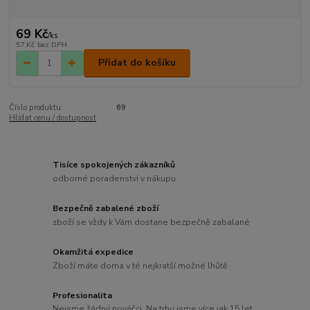
69 Kč
/
ks
57 Kč
bez DPH
Přidat do košíku
Číslo produktu:
69
Hlídat cenu / dostupnost
Tisíce spokojených zákazníků
odborné poradenství v nákupu
Bezpečně zabalené zboží
zboží se vždy k Vám dostane bezpečně zabalané
Okamžitá expedice
Zboží máte doma v té nejkratší možné lhůtě
Profesionalita
Nejsme žádný nováčci. Na trhu jsme více jak 15 let.