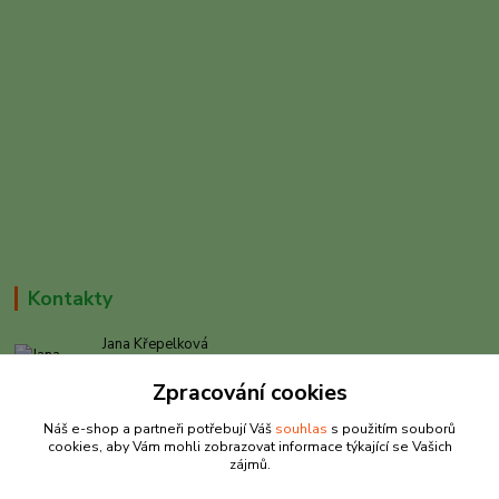
Kontakty
Jana Křepelková
+420 605 030 403
Zpracování cookies
(Po-Pá, 9-17 hod. , So 9-12 hod.)
Náš e-shop a partneři potřebují Váš
souhlas
s použitím souborů
info@rybarkrepelkova.cz
cookies, aby Vám mohli zobrazovat informace týkající se Vašich
zájmů.