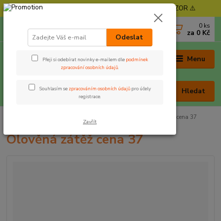
⚠️ POZOR - Objednávky expedujeme od 11. 8. - POZOR ⚠️
0
ks
+420 605 030 403
za
0 Kč
(Po-Pá, 9-17 hod. , So 9-12 hod.)
Odeslat
Menu
Přeji si odebírat novinky e-mailem dle
podmínek
zpracování osobních údajů
.
Souhlasím se
zpracováním osobních údajů
pro účely
Hledat
registrace.
Úvod
Rybářská bižuterie
Olova, zátěže
Olověná zátěž cena 37
Zavřít
Olověná zátěž cena 37