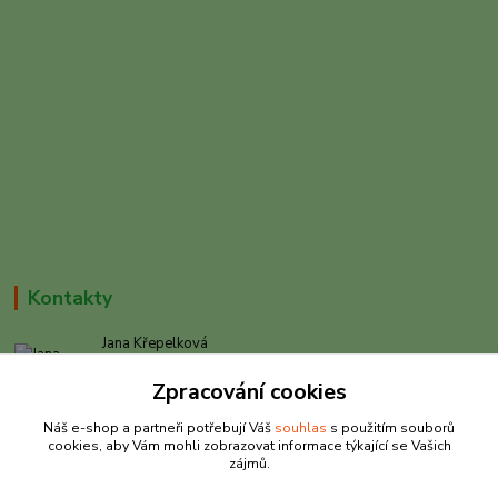
Kontakty
Jana Křepelková
+420 605 030 403
Zpracování cookies
(Po-Pá, 9-17 hod. , So 9-12 hod.)
Náš e-shop a partneři potřebují Váš
souhlas
s použitím souborů
info@rybarkrepelkova.cz
cookies, aby Vám mohli zobrazovat informace týkající se Vašich
zájmů.