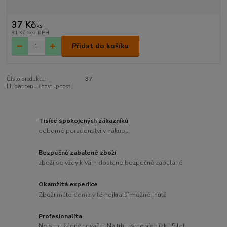
37 Kč
/
ks
31 Kč
bez DPH
Přidat do košíku
Číslo produktu:
37
Hlídat cenu / dostupnost
Tisíce spokojených zákazníků
odborné poradenství v nákupu
Bezpečně zabalené zboží
zboží se vždy k Vám dostane bezpečně zabalané
Okamžitá expedice
Zboží máte doma v té nejkratší možné lhůtě
Profesionalita
Nejsme žádný nováčci. Na trhu jsme více jak 15 let.