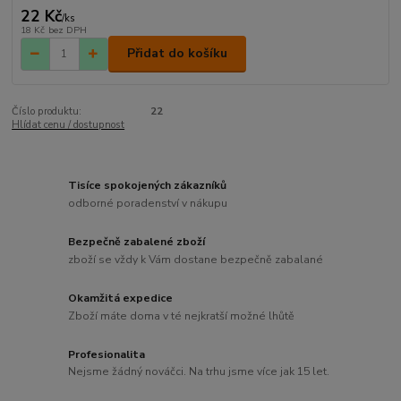
22 Kč
/
ks
18 Kč
bez DPH
Přidat do košíku
Číslo produktu:
22
Hlídat cenu / dostupnost
Tisíce spokojených zákazníků
odborné poradenství v nákupu
Bezpečně zabalené zboží
zboží se vždy k Vám dostane bezpečně zabalané
Okamžitá expedice
Zboží máte doma v té nejkratší možné lhůtě
Profesionalita
Nejsme žádný nováčci. Na trhu jsme více jak 15 let.