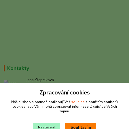
Kontakty
Jana Křepelková
+420 605 030 403
Zpracování cookies
(Po-Pá, 9-17 hod. , So 9-12 hod.)
Náš e-shop a partneři potřebují Váš
souhlas
s použitím souborů
info@rybarkrepelkova.cz
cookies, aby Vám mohli zobrazovat informace týkající se Vašich
zájmů.
Souhlasím
Nastavení