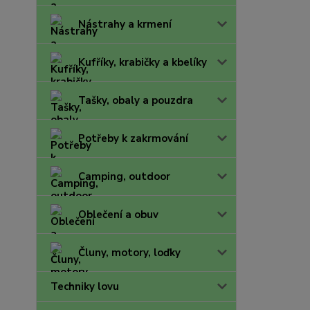
Nástrahy a krmení
Kufříky, krabičky a kbelíky
Tašky, obaly a pouzdra
Potřeby k zakrmování
Camping, outdoor
Oblečení a obuv
Čluny, motory, loďky
Techniky lovu