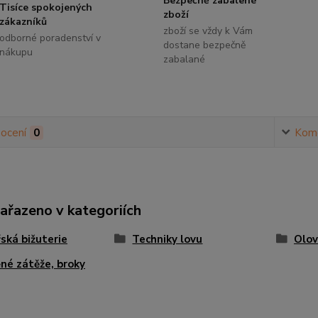
Bezpečně zabalené
Tisíce spokojených
zboží
zákazníků
zboží se vždy k Vám
odborné poradenství v
dostane bezpečně
nákupu
zabalané
ocení
0
Kom
zařazeno v kategoriích
ská bižuterie
Techniky lovu
Olov
né zátěže, broky