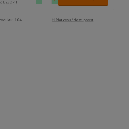
Kč
bez DPH
roduktu:
104
Hlídat cenu / dostupnost