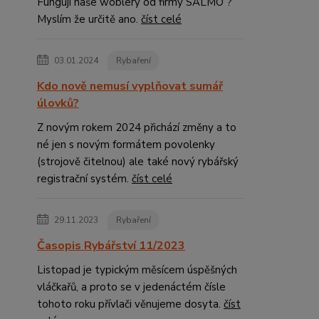
Fungují naše woblery od firmy SALMO ?
Myslím že určitě ano.
číst celé
03.01.2024
Rybaření
Kdo nově nemusí vyplňovat sumář
úlovků?
Z novým rokem 2024 přichází změny a to
né jen s novým formátem povolenky
(strojově čitelnou) ale také nový rybářský
registrační systém.
číst celé
29.11.2023
Rybaření
Časopis Rybářství 11/2023
Listopad je typickým měsícem úspěšných
vláčkařů, a proto se v jedenáctém čísle
tohoto roku přívlači věnujeme dosyta.
číst