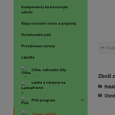
Komponenty ke koncovým
udicím
Klipy na boční olovo a průjezdy
Dotahovače uzlů
Protahovací struny
Hodn
Lepidla
Očka, náhradní díly
Zboží 
Lanka a návazce na
Rybář
dravce
Olově
PVA program
Olova, zátěže