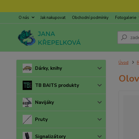
O nás
Jak nakupovat
Obchodní podmínky
Fotogalerie
Úvod
R
Dárky, knihy
Olov
TB BAITS produkty
Navijáky
Pruty
Signalizátory