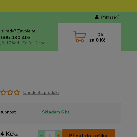
Přihlášení
 si rady? Zavolejte.
0
ks
 605 030 403
za
0 Kč
, 9-17 hod. , So 9-12 hod.)
Ohodnotit produkt
tupnost
Skladem 6 ks
4 Kč
/
ks
Přidat do košíku