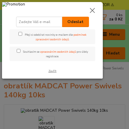
⚠️ POZOR - Objednávky expedujeme od 11. 8. - POZOR ⚠️
0
ks
+420 605 030 403
za
0 Kč
(Po-Pá, 9-17 hod. , So 9-12 hod.)
Odeslat
Menu
Přeji si odebírat novinky e-mailem dle
podmínek
zpracování osobních údajů
.
Souhlasím se
zpracováním osobních údajů
pro účely
Hledat
registrace.
Úvod
Rybářská bižuterie
Obratlíky
obratlík MADCAT Power Swivels
Zavřít
140kg 10ks
obratlík MADCAT Power Swivels
140kg 10ks