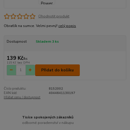
Ohodnotit produkt
Obratlík na sumce. Velmi pevný!
celý popis
Dostupnost
Skladem 3 ks
139 Kč
/
ks
115 Kč
bez DPH
Přidat do košíku
Číslo produktu:
8152002
EAN kód:
4044641130197
Hlídat cenu / dostupnost
Tisíce spokojených zákazníků
odborné poradenství v nákupu