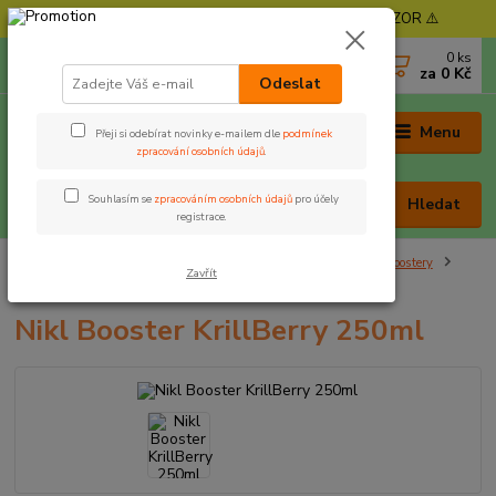
⚠️ POZOR - Objednávky expedujeme od 11. 8. - POZOR ⚠️
0
ks
+420 605 030 403
za
0 Kč
(Po-Pá, 9-17 hod. , So 9-12 hod.)
Odeslat
Menu
Přeji si odebírat novinky e-mailem dle
podmínek
zpracování osobních údajů
.
Souhlasím se
zpracováním osobních údajů
pro účely
Hledat
registrace.
Úvod
Nástrahy a krmení
Dipy, boostery, pasty, těsta
Boostery
Zavřít
Nikl Booster KrillBerry 250ml
Nikl Booster KrillBerry 250ml