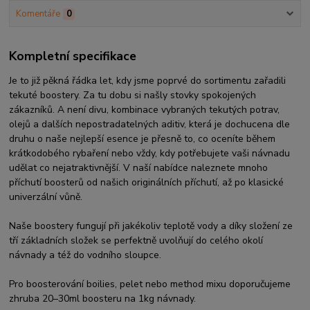
Komentáře
0
Kompletní specifikace
Je to již pěkná řádka let, kdy jsme poprvé do sortimentu zařadili
tekuté boostery. Za tu dobu si našly stovky spokojených
zákazníků. A není divu, kombinace vybraných tekutých potrav,
olejů a dalších nepostradatelných aditiv, která je dochucena dle
druhu o naše nejlepší esence je přesně to, co oceníte během
krátkodobého rybaření nebo vždy, kdy potřebujete vaši návnadu
udělat co nejatraktivnější. V naší nabídce naleznete mnoho
příchutí boosterů od našich originálních příchutí, až po klasické
univerzální vůně.
Naše boostery fungují při jakékoliv teplotě vody a díky složení ze
tří základních složek se perfektně uvolňují do celého okolí
návnady a též do vodního sloupce.
Pro boosterování boilies, pelet nebo method mixu doporučujeme
zhruba 20–30ml boosteru na 1kg návnady.