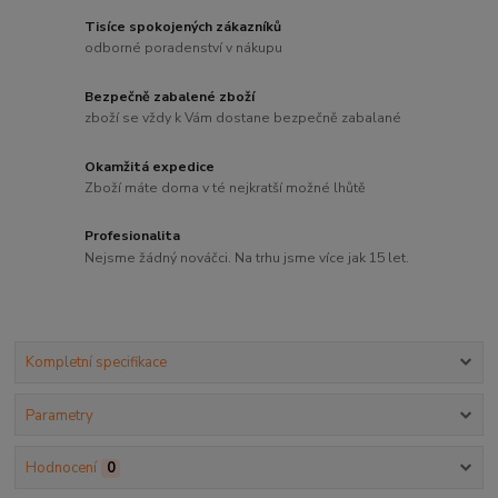
Tisíce spokojených zákazníků
odborné poradenství v nákupu
Bezpečně zabalené zboží
zboží se vždy k Vám dostane bezpečně zabalané
Okamžitá expedice
Zboží máte doma v té nejkratší možné lhůtě
Profesionalita
Nejsme žádný nováčci. Na trhu jsme více jak 15 let.
Kompletní specifikace
Parametry
Hodnocení
0