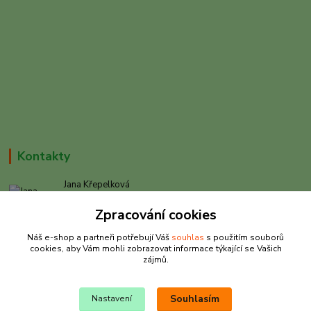
Kontakty
Jana Křepelková
+420 605 030 403
Zpracování cookies
(Po-Pá, 9-17 hod. , So 9-12 hod.)
Náš e-shop a partneři potřebují Váš
souhlas
s použitím souborů
info@rybarkrepelkova.cz
cookies, aby Vám mohli zobrazovat informace týkající se Vašich
zájmů.
Souhlasím
Nastavení