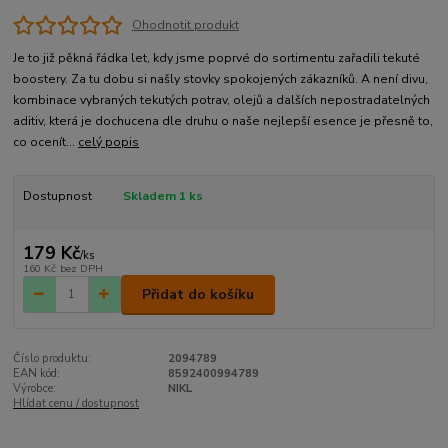
Ohodnotit produkt
Je to již pěkná řádka let, kdy jsme poprvé do sortimentu zařadili tekuté
boostery. Za tu dobu si našly stovky spokojených zákazníků. A není divu,
kombinace vybraných tekutých potrav, olejů a dalších nepostradatelných
aditiv, která je dochucena dle druhu o naše nejlepší esence je přesně to,
co ocenít...
celý popis
Dostupnost
Skladem 1 ks
179 Kč
/
ks
160 Kč
bez DPH
Přidat do košíku
Číslo produktu:
2094789
EAN kód:
8592400994789
Výrobce:
NIKL
Hlídat cenu / dostupnost