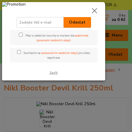
⚠️ POZOR - Objednávky expedujeme od 11. 8. - POZOR ⚠️
0
ks
+420 605 030 403
za
0 Kč
(Po-Pá, 9-17 hod. , So 9-12 hod.)
Odeslat
Menu
Přeji si odebírat novinky e-mailem dle
podmínek
zpracování osobních údajů
.
Souhlasím se
zpracováním osobních údajů
pro účely
Hledat
registrace.
Úvod
Nástrahy a krmení
Dipy, boostery, pasty, těsta
Boostery
Zavřít
Nikl Booster Devil Krill 250ml
Nikl Booster Devil Krill 250ml