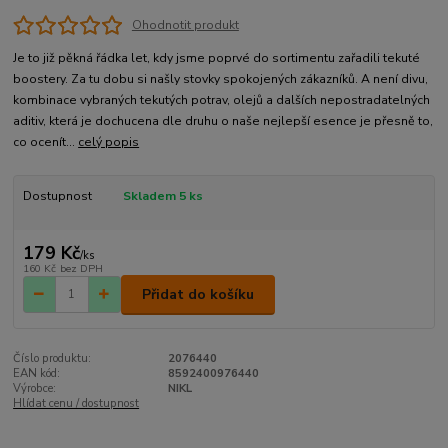
Ohodnotit produkt
Je to již pěkná řádka let, kdy jsme poprvé do sortimentu zařadili tekuté
boostery. Za tu dobu si našly stovky spokojených zákazníků. A není divu,
kombinace vybraných tekutých potrav, olejů a dalších nepostradatelných
aditiv, která je dochucena dle druhu o naše nejlepší esence je přesně to,
co ocenít...
celý popis
Dostupnost
Skladem 5 ks
179 Kč
/
ks
160 Kč
bez DPH
Přidat do košíku
Číslo produktu:
2076440
EAN kód:
8592400976440
Výrobce:
NIKL
Hlídat cenu / dostupnost