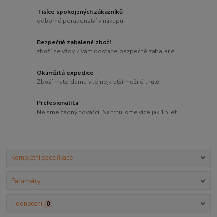
Tisíce spokojených zákazníků
odborné poradenství v nákupu
Bezpečně zabalené zboží
zboží se vždy k Vám dostane bezpečně zabalané
Okamžitá expedice
Zboží máte doma v té nejkratší možné lhůtě
Profesionalita
Nejsme žádný nováčci. Na trhu jsme více jak 15 let.
Kompletní specifikace
Parametry
Hodnocení
0