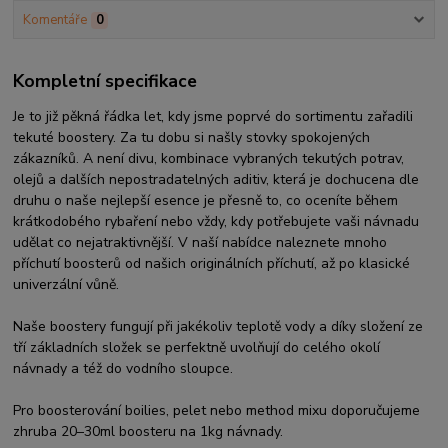
Komentáře
0
Kompletní specifikace
Je to již pěkná řádka let, kdy jsme poprvé do sortimentu zařadili
tekuté boostery. Za tu dobu si našly stovky spokojených
zákazníků. A není divu, kombinace vybraných tekutých potrav,
olejů a dalších nepostradatelných aditiv, která je dochucena dle
druhu o naše nejlepší esence je přesně to, co oceníte během
krátkodobého rybaření nebo vždy, kdy potřebujete vaši návnadu
udělat co nejatraktivnější. V naší nabídce naleznete mnoho
příchutí boosterů od našich originálních příchutí, až po klasické
univerzální vůně.
Naše boostery fungují při jakékoliv teplotě vody a díky složení ze
tří základních složek se perfektně uvolňují do celého okolí
návnady a též do vodního sloupce.
Pro boosterování boilies, pelet nebo method mixu doporučujeme
zhruba 20–30ml boosteru na 1kg návnady.