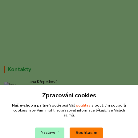
Kontakty
Jana Křepelková
+420 605 030 403
Zpracování cookies
(Po-Pá, 9-17 hod. , So 9-12 hod.)
Náš e-shop a partneři potřebují Váš
souhlas
s použitím souborů
info@rybarkrepelkova.cz
cookies, aby Vám mohli zobrazovat informace týkající se Vašich
zájmů.
Souhlasím
Nastavení