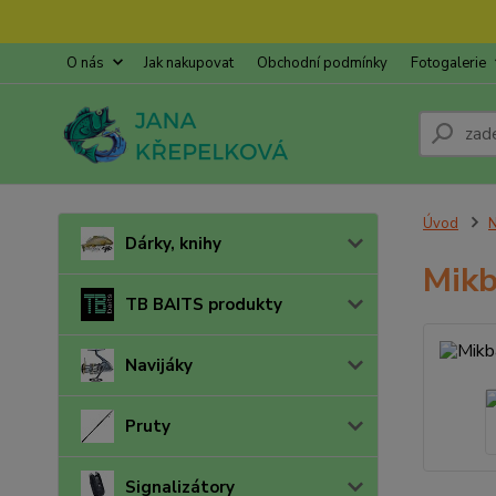
O nás
Jak nakupovat
Obchodní podmínky
Fotogalerie
Úvod
N
Dárky, knihy
Mikb
TB BAITS produkty
Navijáky
Pruty
Signalizátory