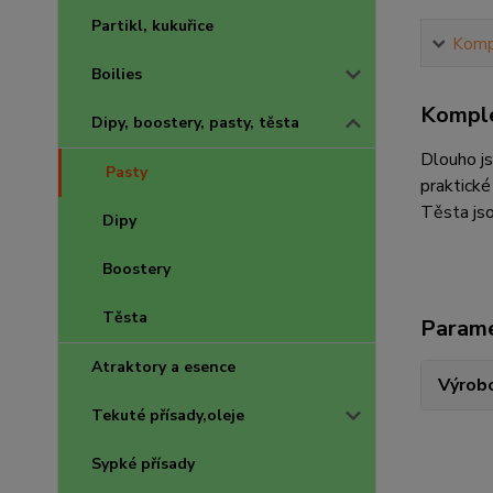
Partikl, kukuřice
Kompl
Boilies
Komple
Dipy, boostery, pasty, těsta
Dlouho js
Pasty
praktické
Těsta jso
Dipy
Boostery
Těsta
Param
Atraktory a esence
Výrob
Tekuté přísady,oleje
Sypké přísady