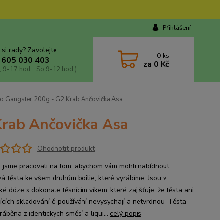
Přihlášení
 si rady? Zavolejte.
0
ks
 605 030 403
za
0 Kč
, 9-17 hod. , So 9-12 hod.)
to Gangster 200g - G2 Krab Ančovička Asa
Krab Ančovička Asa
Ohodnotit produkt
 jsme pracovali na tom, abychom vám mohli nabídnout
vá těsta ke všem druhům boilie, které vyrábíme. Jsou v
ké dóze s dokonale těsnícím víkem, které zajišťuje, že těsta ani
ících skladování či používání nevysychají a netvrdnou. Těsta
ráběna z identických směsí a liqui...
celý popis