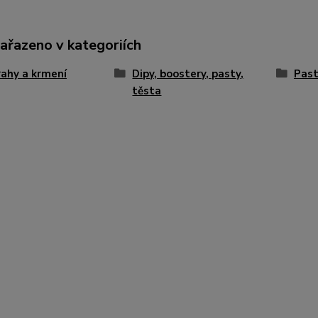
zařazeno v kategoriích
ahy a krmení
Dipy, boostery, pasty,
Pas
těsta