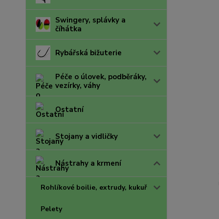
Swingery, splávky a
číhátka
Rybářská bižuterie
Péče o úlovek, podběráky,
vezírky, váhy
Ostatní
Stojany a vidličky
Nástrahy a krmení
Rohlíkové boilie, extrudy, kukuř
Pelety