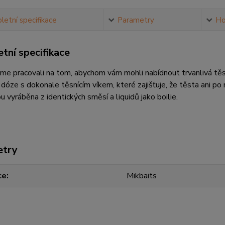
etní specifikace
Parametry
Ho
tní specifikace
me pracovali na tom, abychom vám mohli nabídnout trvanlivá těs
 dóze s dokonale těsnícím víkem, které zajišťuje, že těsta ani po 
u vyráběna z identických směsí a liquidů jako boilie.
etry
ce
Mikbaits