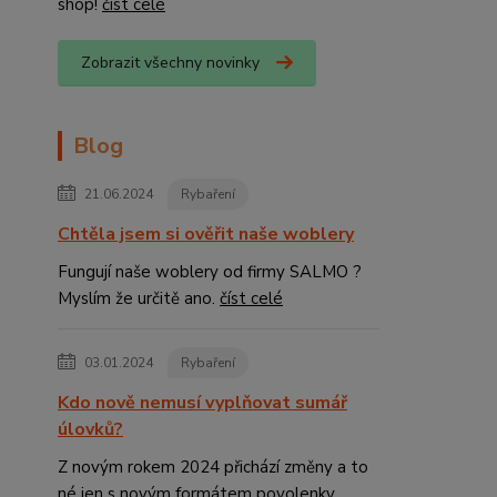
shop!
číst celé
Zobrazit všechny novinky
Blog
21.06.2024
Rybaření
Chtěla jsem si ověřit naše woblery
Fungují naše woblery od firmy SALMO ?
Myslím že určitě ano.
číst celé
03.01.2024
Rybaření
Kdo nově nemusí vyplňovat sumář
úlovků?
Z novým rokem 2024 přichází změny a to
né jen s novým formátem povolenky