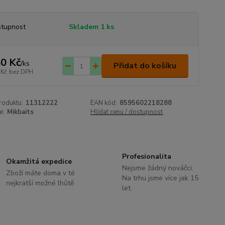
tupnost
Skladem 1 ks
0 Kč
/
ks
Přidat do košíku
 Kč
bez DPH
roduktu:
11312222
EAN kód:
8595602218288
e:
Mikbaits
Hlídat cenu / dostupnost
Profesionalita
Okamžitá expedice
Nejsme žádný nováčci.
Zboží máte doma v té
Na trhu jsme více jak 15
nejkratší možné lhůtě
let.