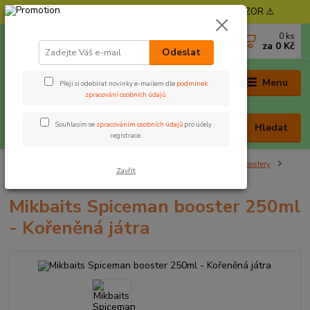
⚠️ POZOR - Objednávky expedujeme od 11. 8. - POZOR ⚠️
0
ks
+420 605 030 403
za
0 Kč
(Po-Pá, 9-17 hod. , So 9-12 hod.)
Odeslat
Menu
Přeji si odebírat novinky e-mailem dle
podmínek
zpracování osobních údajů
.
Souhlasím se
zpracováním osobních údajů
pro účely
Hledat
registrace.
Úvod
Nástrahy a krmení
Dipy, boostery, pasty, těsta
Boostery
Zavřít
Mikbaits Spiceman booster 250ml - Kořeněná játra
Mikbaits Spiceman booster 250ml
- Kořeněná játra