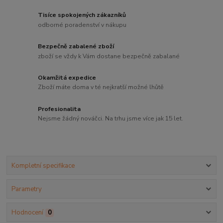
Tisíce spokojených zákazníků
odborné poradenství v nákupu
Bezpečně zabalené zboží
zboží se vždy k Vám dostane bezpečně zabalané
Okamžitá expedice
Zboží máte doma v té nejkratší možné lhůtě
Profesionalita
Nejsme žádný nováčci. Na trhu jsme více jak 15 let.
Kompletní specifikace
Parametry
Hodnocení
0