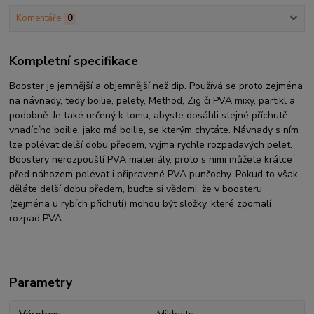
Komentáře
0
Kompletní specifikace
Booster je jemnější a objemnější než dip. Používá se proto zejména
na návnady, tedy boilie, pelety, Method, Zig či PVA mixy, partikl a
podobně. Je také určený k tomu, abyste dosáhli stejné příchutě
vnadícího boilie, jako má boilie, se kterým chytáte. Návnady s ním
lze polévat delší dobu předem, vyjma rychle rozpadavých pelet.
Boostery nerozpouští PVA materiály, proto s nimi můžete krátce
před náhozem polévat i připravené PVA punčochy. Pokud to však
děláte delší dobu předem, buďte si vědomi, že v boosteru
(zejména u rybích příchutí) mohou být složky, které zpomalí
rozpad PVA.
Parametry