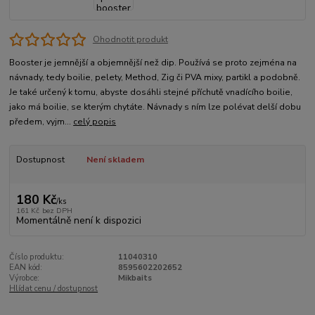
Ohodnotit produkt
Booster je jemnější a objemnější než dip. Používá se proto zejména na
návnady, tedy boilie, pelety, Method, Zig či PVA mixy, partikl a podobně.
Je také určený k tomu, abyste dosáhli stejné příchutě vnadícího boilie,
jako má boilie, se kterým chytáte. Návnady s ním lze polévat delší dobu
předem, vyjm...
celý popis
Dostupnost
Není skladem
180 Kč
/
ks
161 Kč
bez DPH
Momentálně není k dispozici
Číslo produktu:
11040310
EAN kód:
8595602202652
Výrobce:
Mikbaits
Hlídat cenu / dostupnost