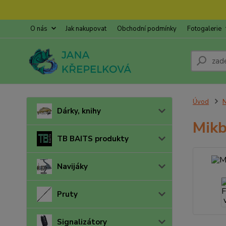
O nás
Jak nakupovat
Obchodní podmínky
Fotogalerie
Úvod
N
Dárky, knihy
Mikb
TB BAITS produkty
Navijáky
Pruty
Signalizátory