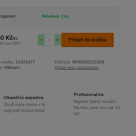
tupnost
Skladem 2 ks
0 Kč
/
ks
Přidat do košíku
 Kč
bez DPH
roduktu:
11031677
EAN kód:
8595602221028
e:
Mikbaits
Hlídat cenu / dostupnost
Profesionalita
Okamžitá expedice
Nejsme žádný nováčci.
Zboží máte doma v té
Na trhu jsme více jak 15
nejkratší možné lhůtě
let.