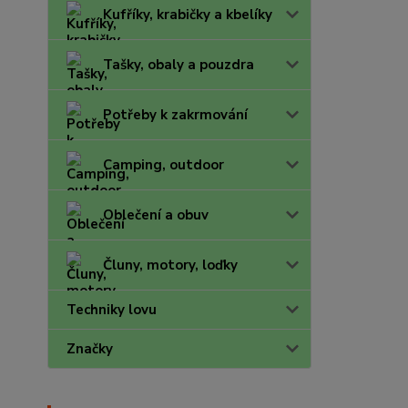
Kufříky, krabičky a kbelíky
Tašky, obaly a pouzdra
Potřeby k zakrmování
Camping, outdoor
Oblečení a obuv
Čluny, motory, loďky
Techniky lovu
Značky