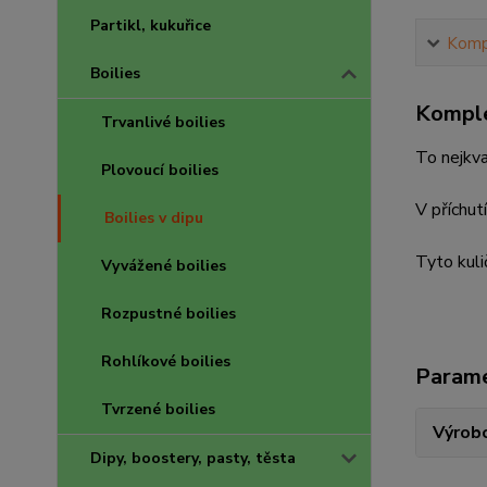
Partikl, kukuřice
Kompl
Boilies
Komple
Trvanlivé boilies
To nejkva
Plovoucí boilies
V příchu
Boilies v dipu
Tyto kul
Vyvážené boilies
Rozpustné boilies
Rohlíkové boilies
Param
Tvrzené boilies
Výrob
Dipy, boostery, pasty, těsta