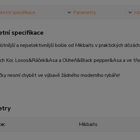
etní specifikace
Parametry
Ho
tní specifikace
litnější a nejselektivnější boilie od Mikbaits v praktických dózách,
tích Koi, Losos&Ráček&Asa a Oliheň&Black pepper&Asa a ve tře
ičky nesmí chybět ve výbavě žádného moderního rybáře!
etry
ce
Mikbaits