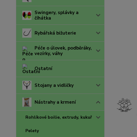
Swingery, splávky a
číhátka
Rybářská bižuterie
Péče o úlovek, podběráky,
vezírky, váhy
Ostatní
Stojany a vidličky
Nástrahy a krmení
Rohlíkové boilie, extrudy, kukuř
Pelety