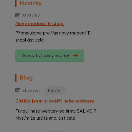
Novinky
08.08.2023
Nový moderní E-shop
Připravujeme pro Vás nový moderní E-
shop!
číst celé
Zobrazit všechny novinky
Blog
21.06.2024
Rybaření
Chtěla jsem si ověřit naše woblery
Fungují naše woblery od firmy SALMO ?
Myslím že určitě ano.
číst celé