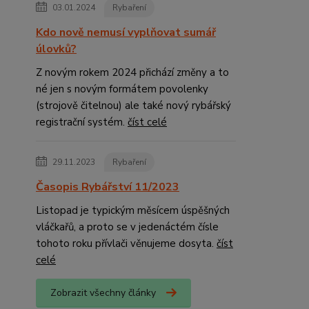
03.01.2024
Rybaření
Kdo nově nemusí vyplňovat sumář
úlovků?
Z novým rokem 2024 přichází změny a to
né jen s novým formátem povolenky
(strojově čitelnou) ale také nový rybářský
registrační systém.
číst celé
29.11.2023
Rybaření
Časopis Rybářství 11/2023
Listopad je typickým měsícem úspěšných
vláčkařů, a proto se v jedenáctém čísle
tohoto roku přívlači věnujeme dosyta.
číst
celé
Zobrazit všechny články