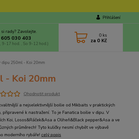
Přihlášení
 si rady? Zavolejte.
0
ks
 605 030 403
za
0 Kč
, 9-17 hod. , So 9-12 hod.)
 v dipu 250ml - Koi 20mm
ml - Koi 20mm
Ohodnotit produkt
valitnější a nejselektivnější boilie od Mikbaits v praktických
 připravené k nastražení. To je Fanatica boilie v dipu. V
tích Koi, Losos&Ráček&Asa a Oliheň&Black pepper&Asa a ve
různých průměrech! Tyto kuličky nesmí chybět ve výbavě
o moderního rybáře!
celý popis