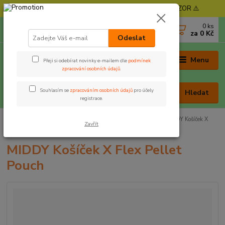
⚠️ POZOR - Objednávky expedujeme od 11. 8. - POZOR ⚠️
0
ks
+420 605 030 403
za
0 Kč
(Po-Pá, 9-17 hod. , So 9-12 hod.)
Odeslat
Menu
Přeji si odebírat novinky e-mailem dle
podmínek
zpracování osobních údajů
.
Souhlasím se
zpracováním osobních údajů
pro účely
Hledat
registrace.
Úvod
Potřeby k zakrmování
Zakrmovací lopatky
MIDDY Košíček X
Zavřít
Flex Pellet Pouch
MIDDY Košíček X Flex Pellet
Pouch