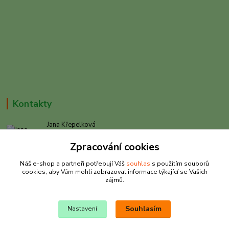
Kontakty
Jana Křepelková
+420 605 030 403
Zpracování cookies
(Po-Pá, 9-17 hod. , So 9-12 hod.)
Náš e-shop a partneři potřebují Váš
souhlas
s použitím souborů
info@rybarkrepelkova.cz
cookies, aby Vám mohli zobrazovat informace týkající se Vašich
zájmů.
Souhlasím
Nastavení