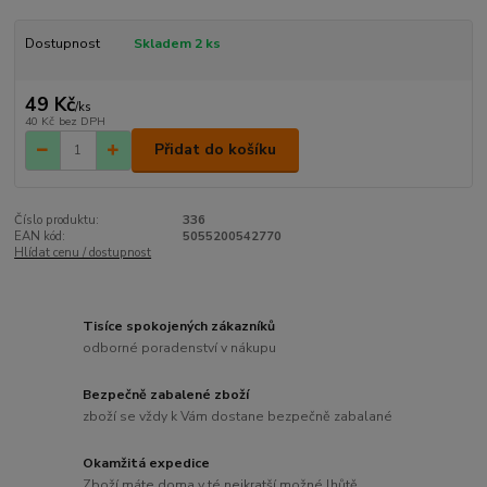
Dostupnost
Skladem 2 ks
49 Kč
/
ks
40 Kč
bez DPH
Přidat do košíku
Číslo produktu:
336
EAN kód:
5055200542770
Hlídat cenu / dostupnost
Tisíce spokojených zákazníků
odborné poradenství v nákupu
Bezpečně zabalené zboží
zboží se vždy k Vám dostane bezpečně zabalané
Okamžitá expedice
Zboží máte doma v té nejkratší možné lhůtě