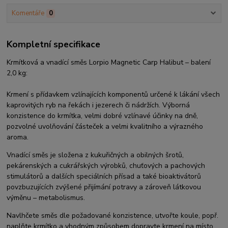
Komentáře
0
Kompletní specifikace
Krmítková a vnadící směs Lorpio Magnetic Carp Halibut – balení
2,0 kg:
Krmení s přídavkem vzlínajících komponentů určené k lákání všech
kaprovitých ryb na řekách i jezerech či nádržích. Výborná
konzistence do krmítka, velmi dobré vzlínavé účinky na dně,
pozvolné uvolňování částeček a velmi kvalitního a výrazného
aroma.
Vnadící směs je složena z kukuřičných a obilných šrotů,
pekárenských a cukrářských výrobků, chuťových a pachových
stimulátorů a dalších speciálních přísad a také bioaktivátorů
povzbuzujících zvýšené přijímání potravy a zároveň látkovou
výměnu – metabolismus.
Navlhčete směs dle požadované konzistence, utvořte koule, popř.
naplňte krmítko a vhodným způsobem dopravte krmení na místo