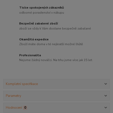
Tisíce spokojených zákazníků
odborné poradenství v nákupu
Bezpečně zabalené zboží
zboží se vždy k Vám dostane bezpečně zabalané
Okamžitá expedice
Zboží máte doma v té nejkratší možné lhůtě
Profesionalita
Nejsme žádný nováčci. Na trhu jsme více jak 15 let.
Kompletní specifikace
Parametry
Hodnocení
0