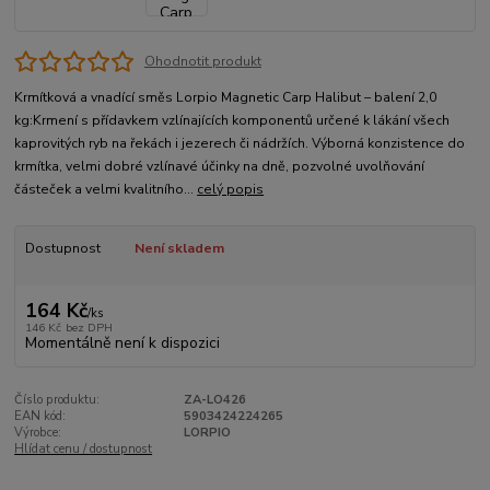
Ohodnotit produkt
Krmítková a vnadící směs Lorpio Magnetic Carp Halibut – balení 2,0
kg:Krmení s přídavkem vzlínajících komponentů určené k lákání všech
kaprovitých ryb na řekách i jezerech či nádržích. Výborná konzistence do
krmítka, velmi dobré vzlínavé účinky na dně, pozvolné uvolňování
částeček a velmi kvalitního...
celý popis
Dostupnost
Není skladem
164 Kč
/
ks
146 Kč
bez DPH
Momentálně není k dispozici
Číslo produktu:
ZA-LO426
EAN kód:
5903424224265
Výrobce:
LORPIO
Hlídat cenu / dostupnost