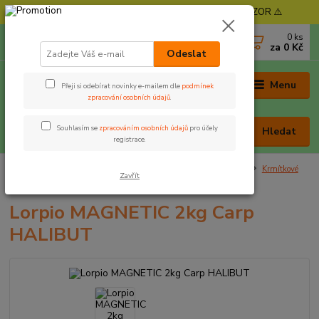
⚠️ POZOR - Objednávky expedujeme od 11. 8. - POZOR ⚠️
0
ks
+420 605 030 403
za
0 Kč
(Po-Pá, 9-17 hod. , So 9-12 hod.)
Odeslat
Menu
Přeji si odebírat novinky e-mailem dle
podmínek
zpracování osobních údajů
.
Souhlasím se
zpracováním osobních údajů
pro účely
Hledat
registrace.
Úvod
Nástrahy a krmení
Krmítkové směsi, method mixy
Krmítkové
Zavřít
směsi
Lorpio MAGNETIC 2kg Carp HALIBUT
Lorpio MAGNETIC 2kg Carp
HALIBUT